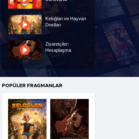
Keloğlan ve Hayvan
Dostları
Ziyaretçiler:
Hesaplaşma
Nasreddin Hoca:
Zaman Yolcusu 4
POPÜLER FRAGMANLAR
Oyuncak Hikayesi 5
Hayvan Çiftliği