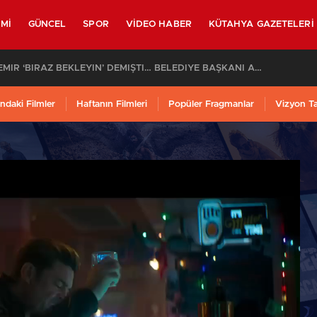
MI
GÜNCEL
SPOR
VIDEO HABER
KÜTAHYA GAZETELERI
SON DAKİKA – AYDEMİR ‘BİRAZ BEKLEYİN’ DEMİŞTİ… BELEDİYE BAŞKANI AK PARTİ’YE GEÇİYOR
ndaki Filmler
Haftanın Filmleri
Popüler Fragmanlar
Vizyon T