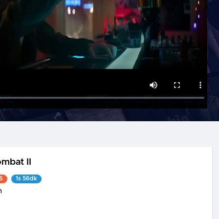
ombat II
6
1s 56dk
n