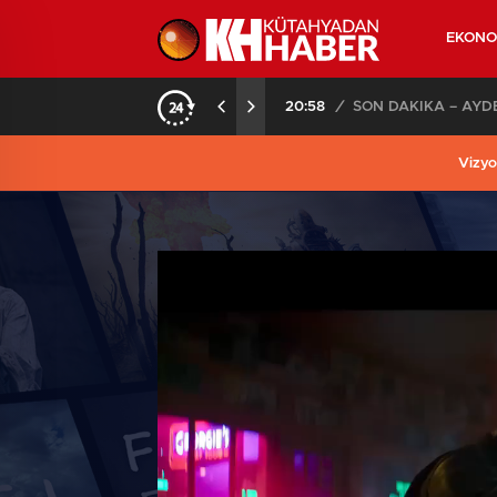
EKONO
ANDI
20:58
/
Vizyo