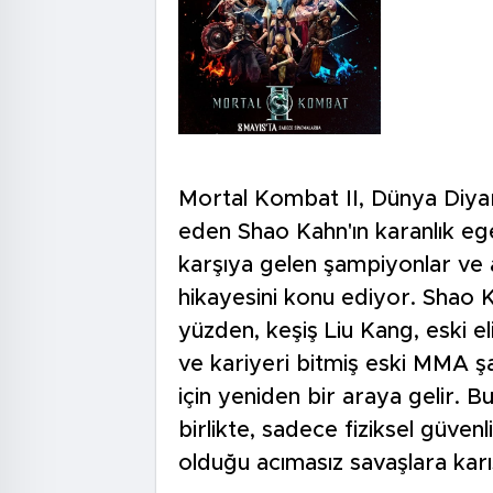
Mortal Kombat II, Dünya Diyarı
eden Shao Kahn'ın karanlık ege
karşıya gelen şampiyonlar ve a
hikayesini konu ediyor. Shao K
yüzden, keşiş Liu Kang, eski e
ve kariyeri bitmiş eski MMA 
için yeniden bir araya gelir. 
birlikte, sadece fiziksel güvenl
olduğu acımasız savaşlara karış