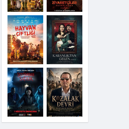
Karanlıktan Gelen
Şeytandan Satılık
Moana
Kozalak Devri