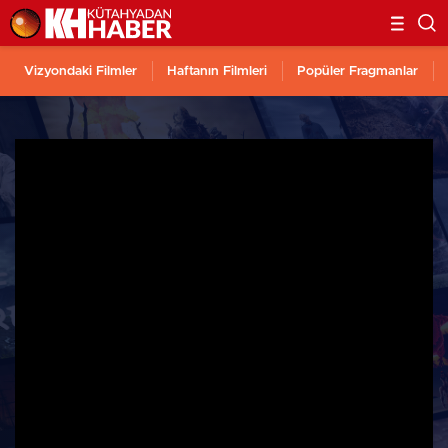
Vizyondaki Filmler
Haftanın Filmleri
Popüler Fragmanlar