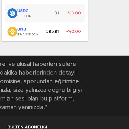
USDC
1.01
0.00
USD COIN
BNB
595.91
0.00
BINANCE COIN
 ve ulusal haberleri sizlere
 dakika haberlerinden detaylı
onomisine, sporundan eğitimine
ızla, size yalnızca doğru bilgiyi
ımızın sesi olan bu platform,
 zaman yanınızda!"
BÜLTEN ABONELİĞİ