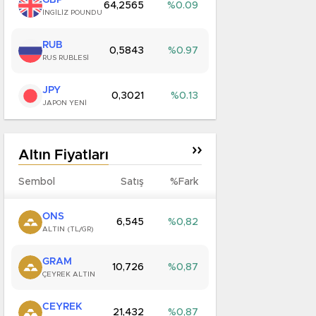
GBP
64,2565
0.09
İNGİLİZ POUNDU
RUB
0,5843
0.97
RUS RUBLESİ
JPY
0,3021
0.13
JAPON YENİ
Altın Fiyatları
Sembol
Satış
%Fark
ONS
6,545
0,82
ALTIN (TL/GR)
GRAM
10,726
0,87
ÇEYREK ALTIN
CEYREK
21,432
0,87