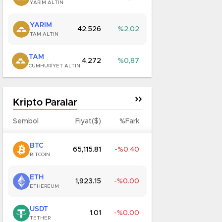
YARIM ALTIN
YARIM
42,526
2,02
TAM ALTIN
TAM
4,272
0,87
CUMHURIYET ALTINI
Kripto Paralar
Sembol
Fiyat($)
%Fark
BTC
65,115.81
0.40
BITCOIN
ETH
1,923.15
0.00
ETHEREUM
USDT
1.01
0.00
TETHER