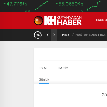
47,7116
55,0650
$
€
%
%
0.16
0
EKONO
14:35
/
HASTANEDEN FİRA
FİYAT
HACİM
Günlük
Gü