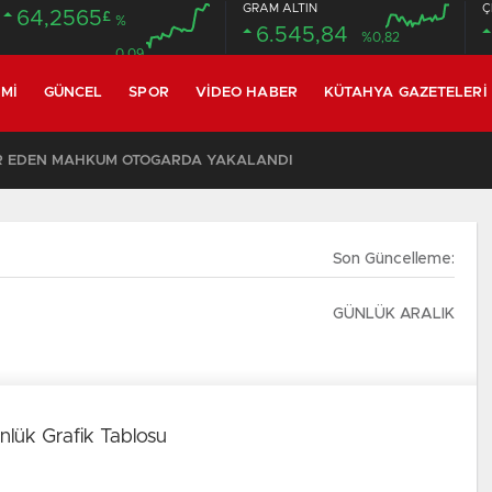
GRAM ALTIN
Ç
64,2565
£
%
6.545,84
%0,82
0.09
MI
GÜNCEL
SPOR
VIDEO HABER
KÜTAHYA GAZETELERI
R EDEN MAHKUM OTOGARDA YAKALANDI
Son Güncelleme:
GÜNLÜK ARALIK
nlük Grafik Tablosu