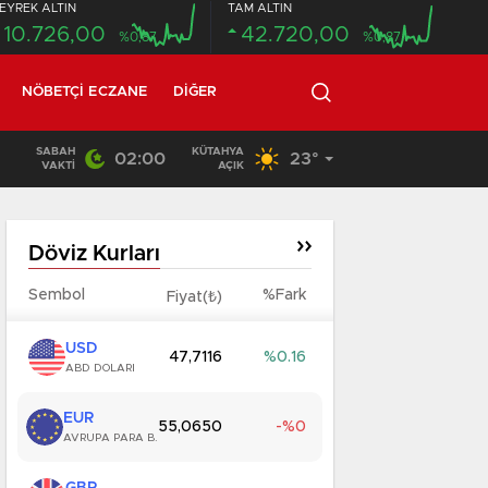
EYREK ALTIN
TAM ALTIN
10.726,00
42.720,00
%0,87
%0,87
NÖBETÇI ECZANE
DIĞER
SABAH
KÜTAHYA
02:00
23°
20:58
/
VAKTI
AÇIK
Döviz Kurları
Sembol
%Fark
Fiyat(₺)
USD
47,7116
0.16
ABD DOLARI
EUR
55,0650
0
AVRUPA PARA B.