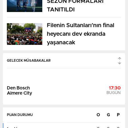
SEZON FORMALARI
TANITILDI
Filenin Sultanları’nın final
heyecanı dev ekranda
NEC Nijmegen
17:30
yaşanacak
Telstar
BUGÜN
GELECEK MÜSABAKALAR
Teplice
18:00
Viktoria Plzen
BUGÜN
O
G
P
PUAN DURUMU