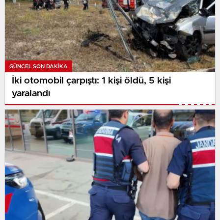
GÜNCEL SON DAKİKA
İki otomobil çarpıştı: 1 kişi öldü, 5 kişi
yaralandı