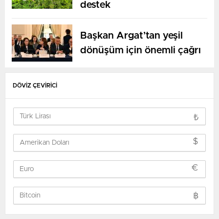
destek
Başkan Argat’tan yeşil
dönüşüm için önemli çağrı
DÖVİZ ÇEVİRİCİ
₺
$
€
฿