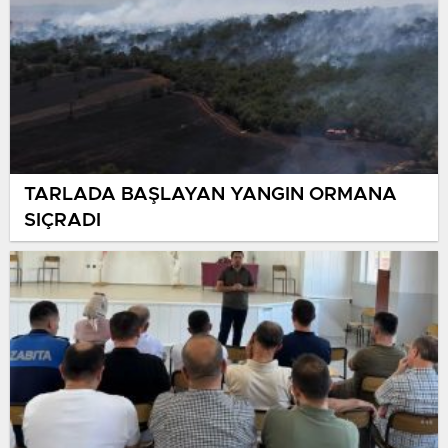
Atalanta
BUGÜN
Grazer AK
18:00
Aus Lustenau
BUGÜN
TARLADA BAŞLAYAN YANGIN ORMANA
SIÇRADI
OFK Banik Lehota Pod Vtacnikom
18:00
OFK Malzenice
BUGÜN