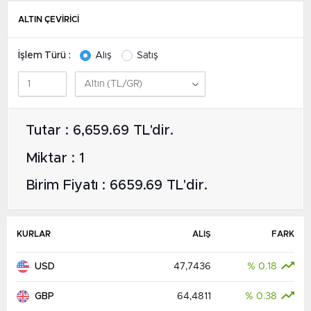
ALTIN ÇEVİRİCİ
İşlem Türü :
Alış
Satış
Tutar : 6,659.69 TL'dir.
Miktar : 1
Birim Fiyatı : 6659.69 TL'dir.
KURLAR
ALIŞ
FARK
USD
47,7436
% 0.18
GBP
64,4811
% 0.38