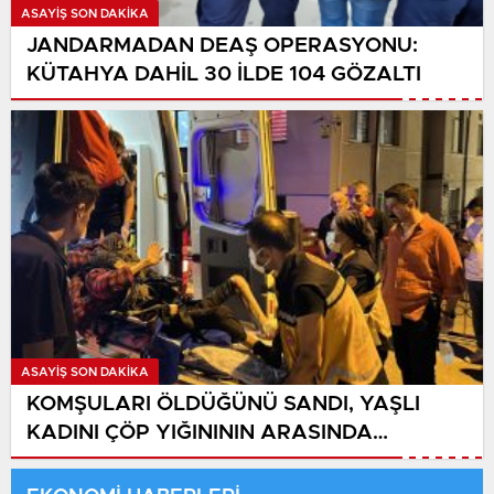
ASAYIŞ SON DAKİKA
JANDARMADAN DEAŞ OPERASYONU:
KÜTAHYA DAHİL 30 İLDE 104 GÖZALTI
ASAYIŞ SON DAKİKA
KOMŞULARI ÖLDÜĞÜNÜ SANDI, YAŞLI
KADINI ÇÖP YIĞINININ ARASINDA
BULUNDU