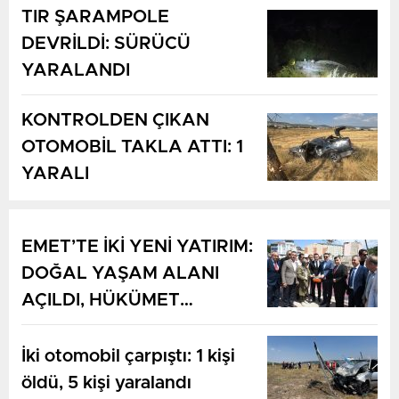
TIR ŞARAMPOLE
DEVRİLDİ: SÜRÜCÜ
YARALANDI
KONTROLDEN ÇIKAN
OTOMOBİL TAKLA ATTI: 1
YARALI
EMET’TE İKİ YENİ YATIRIM:
DOĞAL YAŞAM ALANI
AÇILDI, HÜKÜMET
KONAĞININ TEMELİ
ATILDI
İki otomobil çarpıştı: 1 kişi
öldü, 5 kişi yaralandı