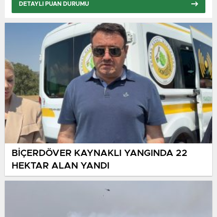
DETAYLI PUAN DURUMU
Dfk Dainava
18:00
FK Babrungas Plunge
BUGÜN
Paris Saint Germain
18:00
Manchester United
BUGÜN
BİÇERDÖVER KAYNAKLI YANGINDA 22
HEKTAR ALAN YANDI
Schalke 04
18:00