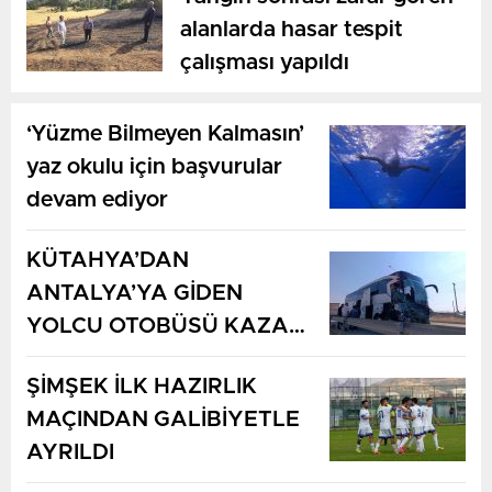
alanlarda hasar tespit
çalışması yapıldı
‘Yüzme Bilmeyen Kalmasın’
yaz okulu için başvurular
devam ediyor
KÜTAHYA’DAN
ANTALYA’YA GİDEN
YOLCU OTOBÜSÜ KAZA
YAPTI: 1 ÖLÜ, 15 YARALI
ŞİMŞEK İLK HAZIRLIK
MAÇINDAN GALİBİYETLE
AYRILDI