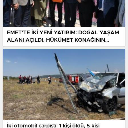
EMET’TE İKİ YENİ YATIRIM: DOĞAL YAŞAM
ALANI AÇILDI, HÜKÜMET KONAĞININ
TEMELİ ATILDI
İki otomobil çarpıştı: 1 kişi öldü, 5 kişi