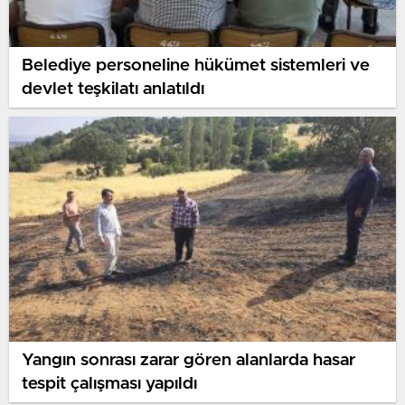
FK Humenne
18:00
MFK Lokomotiva Zvolen
BUGÜN
Belediye personeline hükümet sistemleri ve
devlet teşkilatı anlatıldı
Yangın sonrası zarar gören alanlarda hasar
tespit çalışması yapıldı