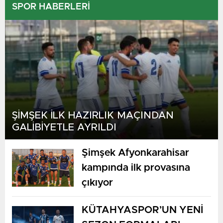
SPOR HABERLERİ
Grossaspach
17:30
Fortuna Köln
BUGÜN
ŞİMŞEK İLK HAZIRLIK MAÇINDAN
Maritimo
17:30
GALİBİYETLE AYRILDI
Casa Pia AC
BUGÜN
Şimşek Afyonkarahisar
kampında ilk provasına
çıkıyor
Den Bosch
17:30
KÜTAHYASPOR’UN YENİ
Almere City
BUGÜN