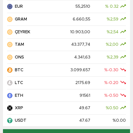
EUR
55,2510
% 0.32
GRAM
6.660,55
%2,59
ÇEYREK
10.903,00
%2,54
TAM
43.377,74
%2,00
ONS
4.341,63
%2,39
BTC
3.099.657
%-0.30
LTC
2175.69
%-0.20
ETH
91561
%-0.50
XRP
49.67
%0.50
USDT
47.67
%0.00