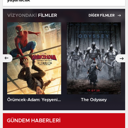
VİZYONDAKİ
FİLMLER
DİĞER FİLMLER
Örümcek-Adam: Yepyeni Bir Gün
The Odyssey
GÜNDEM HABERLERİ