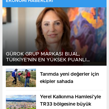
EKONOMİ HABERLERİ
GÜROK GRUP MARKASI BIJAL,
TÜRKİYE’NİN EN YÜKSEK PUANLI
TURİZM TESİSLERİ ARASINDA ZİRVEDE
Tarımda yeni değerler için
ekipler sahada
Yerel Kalkınma Hamlesi’yle
TR33 bölgesine büyük