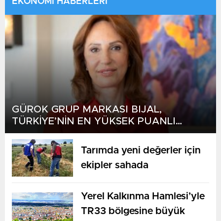
EKONOMİ HABERLERİ
GÜROK GRUP MARKASI BIJAL,
TÜRKİYE’NİN EN YÜKSEK PUANLI
TURİZM TESİSLERİ ARASINDA ZİRVEDE
Tarımda yeni değerler için
ekipler sahada
Yerel Kalkınma Hamlesi’yle
TR33 bölgesine büyük