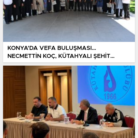
KONYA’DA VEFA BULUŞMASI…
NECMETTİN KOÇ, KÜTAHYALI ŞEHİT
AİLELERİ VE GAZİLERİ AĞIRLADI