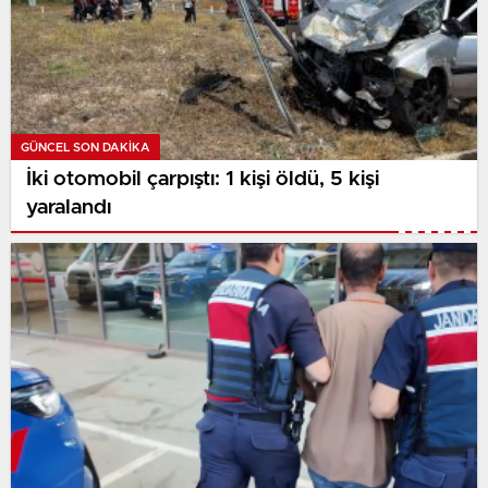
GÜNCEL SON DAKİKA
İki otomobil çarpıştı: 1 kişi öldü, 5 kişi
yaralandı