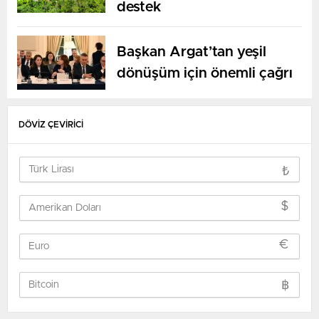
destek
Başkan Argat’tan yeşil
dönüşüm için önemli çağrı
DÖVİZ ÇEVİRİCİ
₺
$
€
฿