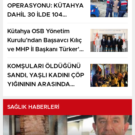
OPERASYONU: KÜTAHYA
DAHİL 30 İLDE 104
GÖZALTI
Kütahya OSB Yönetim
Kurulu’ndan Başsavcı Kılıç
ve MHP İl Başkanı Türker’e
ziyaret
KOMŞULARI ÖLDÜĞÜNÜ
SANDI, YAŞLI KADINI ÇÖP
YIĞINININ ARASINDA
BULUNDU
SAĞLIK HABERLERİ