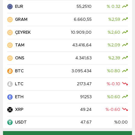
EUR
55,2510
% 0.32
GRAM
6.660,55
%2,59
ÇEYREK
10.909,00
%2,60
TAM
43.416,64
%2,09
ONS
4.341,63
%2,39
BTC
3.095.434
%0.80
LTC
2173.47
%-0.10
ETH
91253
%0.60
XRP
49.24
%-0.60
USDT
47.67
%0.00