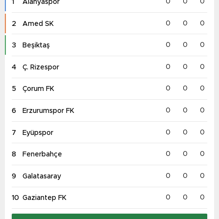
1
0
0
0
Alanyaspor
2
0
0
0
Amed SK
3
0
0
0
Beşiktaş
4
0
0
0
Ç. Rizespor
5
0
0
0
Çorum FK
6
0
0
0
Erzurumspor FK
7
0
0
0
Eyüpspor
8
0
0
0
Fenerbahçe
9
0
0
0
Galatasaray
10
0
0
0
Gaziantep FK