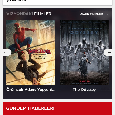
VİZYONDAKİ
FİLMLER
DİĞER FİLMLER
Örümcek-Adam: Yepyeni Bir Gün
The Odyssey
GÜNDEM HABERLERİ