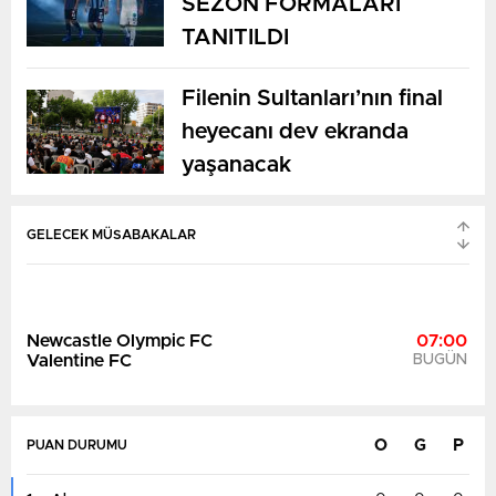
SEZON FORMALARI
TANITILDI
Filenin Sultanları’nın final
heyecanı dev ekranda
South Hobart
07:00
yaşanacak
Riverside Ol
BUGÜN
GELECEK MÜSABAKALAR
Newcastle Olympic FC
07:00
Valentine FC
BUGÜN
O
G
P
PUAN DURUMU