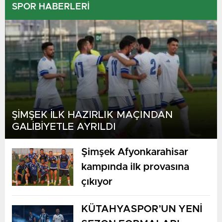
SPOR HABERLERİ
ŞİMŞEK İLK HAZIRLIK MAÇINDAN
GALİBİYETLE AYRILDI
Şimşek Afyonkarahisar
kampında ilk provasına
çıkıyor
Petone FC
07:00
KÜTAHYASPOR’UN YENİ
Western Suburbs FC
BUGÜN