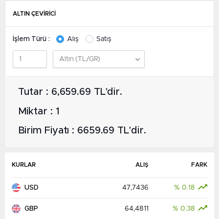
ALTIN ÇEVİRİCİ
İşlem Türü :
Alış
Satış
Tutar : 6,659.69 TL'dir.
Miktar : 1
Birim Fiyatı : 6659.69 TL'dir.
KURLAR
ALIŞ
FARK
USD
47,7436
% 0.18
GBP
64,4811
% 0.38