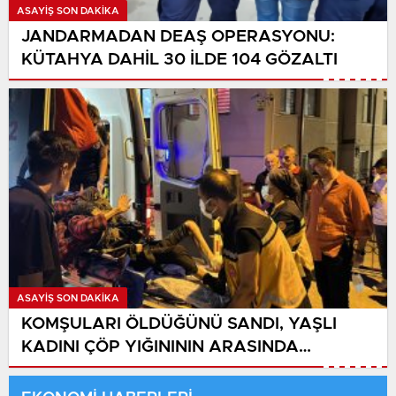
ASAYIŞ SON DAKİKA
JANDARMADAN DEAŞ OPERASYONU:
KÜTAHYA DAHİL 30 İLDE 104 GÖZALTI
ASAYIŞ SON DAKİKA
KOMŞULARI ÖLDÜĞÜNÜ SANDI, YAŞLI
KADINI ÇÖP YIĞINININ ARASINDA
BULUNDU