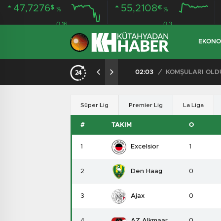
47,7276
55,2108
$
€
%
%
0.16
0.3
EKONO
İLDE 104 GÖZALTI
02:03
/
Süper Lig
Premier Lig
La Liga
#
TAKIM
O
1
Excelsior
1
2
Den Haag
0
3
Ajax
0
4
AZ Alkmaar
0