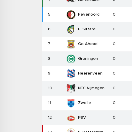
5
Feyenoord
0
6
F. Sittard
0
7
Go Ahead
0
8
Groningen
0
9
Heerenveen
0
10
NEC Nijmegen
0
11
Zwolle
0
12
PSV
0