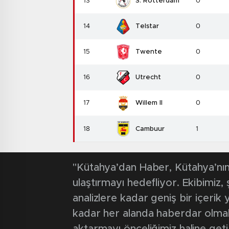
13
S. Rotterdam
0
14
Telstar
0
15
Twente
0
16
Utrecht
0
17
Willem II
0
18
Cambuur
1
"Kütahya’dan Haber, Kütahya’nın 
ulaştırmayı hedefliyor. Ekibimiz
analizlere kadar geniş bir içeri
kadar her alanda haberdar olmak iç