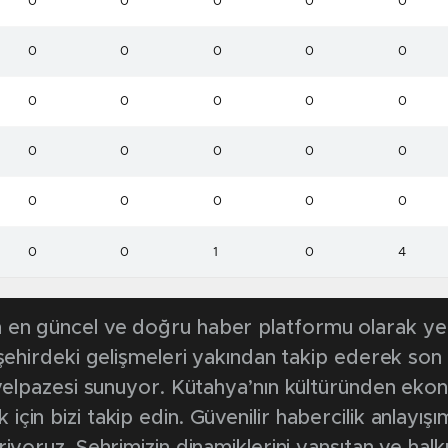
0
0
0
0
0
0
0
0
0
0
0
0
0
0
0
0
0
0
0
0
0
0
0
0
0
0
0
1
0
4
en güncel ve doğru haber platformu olarak yerel
, şehirdeki gelişmeleri yakından takip ederek son
k yelpazesi sunuyor. Kütahya’nın kültüründen ek
in bizi takip edin. Güvenilir habercilik anlayışım