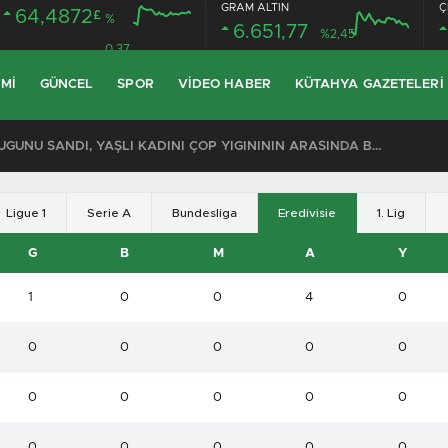
GRAM ALTIN
Ç
64,4872
£
%
6.651,77
%2,45
0.37
MI
GÜNCEL
SPOR
VIDEO HABER
KÜTAHYA GAZETELERI
KOMŞULARI ÖLDÜĞÜNÜ SANDI, YAŞLI KADINI ÇÖP YIĞINININ ARASINDA BULUNDU
Ligue 1
Serie A
Bundesliga
Eredivisie
1. Lig
G
B
M
A
Y
1
0
0
4
0
0
0
0
0
0
0
0
0
0
0
0
0
0
0
0