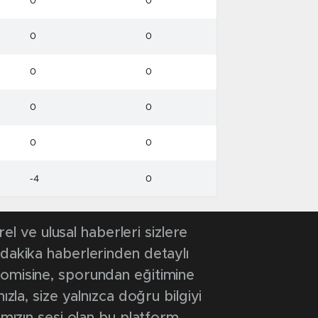
0
0
0
0
0
0
0
0
0
0
-4
0
 ve ulusal haberleri sizlere
 dakika haberlerinden detaylı
onomisine, sporundan eğitimine
ızla, size yalnızca doğru bilgiyi