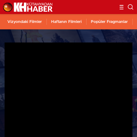
Vizyondaki Filmler
Haftanın Filmleri
Popüler Fragmanlar