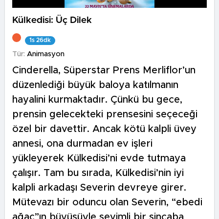
Külkedisi: Üç Dilek
1s 26dk
Tür:
Animasyon
Cinderella, Süperstar Prens Merliflor’un
düzenlediği büyük baloya katılmanın
hayalini kurmaktadır. Çünkü bu gece,
prensin gelecekteki prensesini seçeceği
özel bir davettir. Ancak kötü kalpli üvey
annesi, ona durmadan ev işleri
yükleyerek Külkedisi’ni evde tutmaya
çalışır. Tam bu sırada, Külkedisi’nin iyi
kalpli arkadaşı Severin devreye girer.
Mütevazı bir oduncu olan Severin, “ebedi
ağaç”ın büyüsüyle sevimli bir sincaba