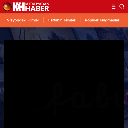
Vizyondaki Filmler
Haftanın Filmleri
Popüler Fragmanlar