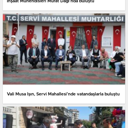
İnşaat Mühendisleri Murat Dağı’nda buluştu
Vali Musa Işın, Servi Mahallesi’nde vatandaşlarla buluştu