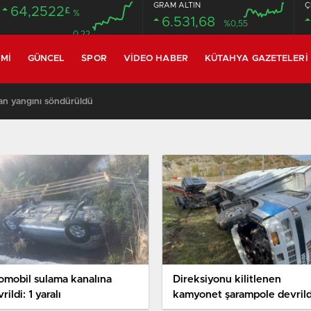
GRAM ALTIN
Ç
64,2522
£
%
6.531,68
%0,55
0.22
MI
GÜNCEL
SPOR
VIDEO HABER
KÜTAHYA GAZETELERI
an yangını söndürüldü
omobil sulama kanalına
Direksiyonu kilitlenen
rildi: 1 yaralı
kamyonet şarampole devrild