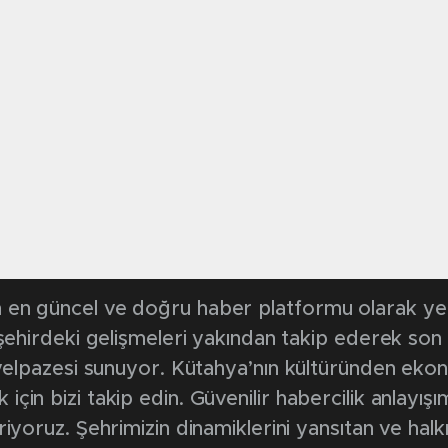
en güncel ve doğru haber platformu olarak yerel
, şehirdeki gelişmeleri yakından takip ederek son
k yelpazesi sunuyor. Kütahya’nın kültüründen ek
in bizi takip edin. Güvenilir habercilik anlayışım
riyoruz. Şehrimizin dinamiklerini yansıtan ve halk