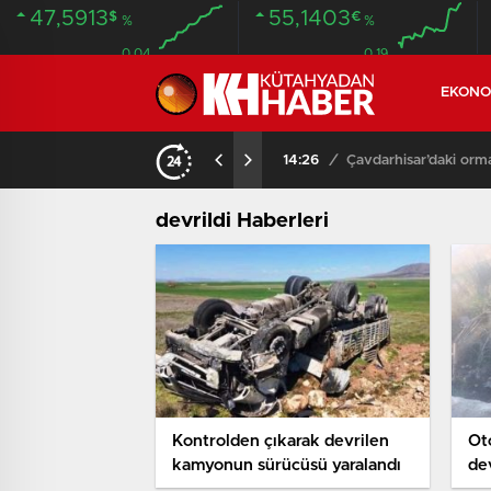
47,5913
55,1403
$
€
%
%
0.04
0.19
EKONO
NDA BULUNDU
14:26
/
Çavdarhisar’daki orm
devrildi Haberleri
Kontrolden çıkarak devrilen
Ot
kamyonun sürücüsü yaralandı
dev