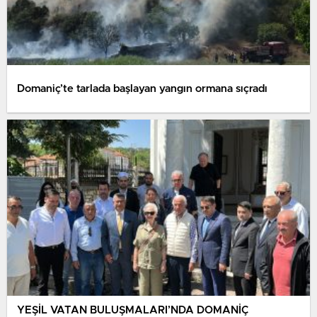
Domaniç’te tarlada başlayan yangın ormana sıçradı
YEŞİL VATAN BULUŞMALARI’NDA DOMANİÇ