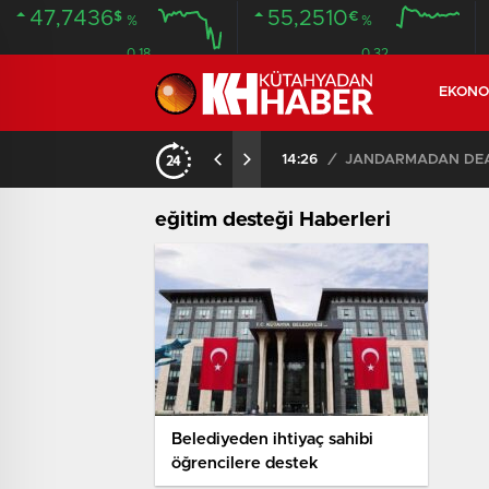
47,7436
55,2510
$
€
%
%
0.18
0.32
EKONO
14:26
/
JANDARMADAN DEAŞ
eğitim desteği Haberleri
Belediyeden ihtiyaç sahibi
öğrencilere destek