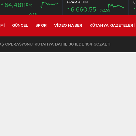
GRAM ALTIN
Ç
64,4811
£
%
6.660,55
%2,59
0.38
MI
GÜNCEL
SPOR
VIDEO HABER
KÜTAHYA GAZETELERI
 OPERASYONU: KÜTAHYA DAHİL 30 İLDE 104 GÖZALTI