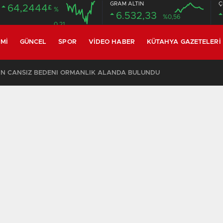
GRAM ALTIN
Ç
64,2444
£
%
6.532,33
%0,56
0.21
MI
GÜNCEL
SPOR
VIDEO HABER
KÜTAHYA GAZETELERI
CİN CANSIZ BEDENİ ORMANLIK ALANDA BULUNDU