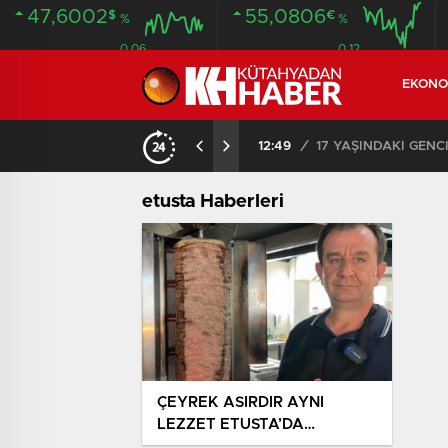
47,6002
55,0806
$
€
%
%
0.06
0.12
EKONO
SON DAKİKA – AYDEMİR ‘BİRAZ BEKLEYİN’ DEMİŞTİ… BELEDİYE BAŞKANI AK PARTİ’YE GEÇİYOR
12:49
/
17 YAŞINDAKİ GEN
etusta Haberleri
ÇEYREK ASIRDIR AYNI
LEZZET ETUSTA’DA
SEVENLERİYLE BULUŞUYOR