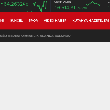
GRAM ALTIN
Ç
64,2632
£
%
6.514,31
%0,28
0.24
MI
GÜNCEL
SPOR
VIDEO HABER
KÜTAHYA GAZETELERI
an yangını söndürüldü