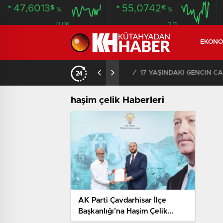
47,6013
55,0742
$
€
%
%
0.06
0.11
EKONO
NDA BULUNDU
14:26
/
Çavdarhisar’daki orm
haşim çelik Haberleri
AK Parti Çavdarhisar İlçe
Başkanlığı’na Haşim Çelik
atandı