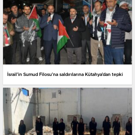
İsrail’in Sumud Filosu’na saldırılarına Kütahya’dan tepki