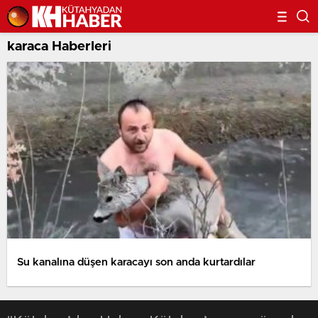
karaca Haberleri
Su kanalına düşen karacayı son anda kurtardılar