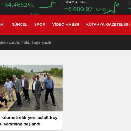
GRAM ALTIN
Ç
64,4652
£
%
6.680,97
%2,90
0.44
MI
GÜNCEL
SPOR
VIDEO HABER
KÜTAHYA GAZETELERI
te çarptı: 1 ölü, 1 ağır yaralı
 kilometrelik yeni asfalt köy
lu yapımına başlandı