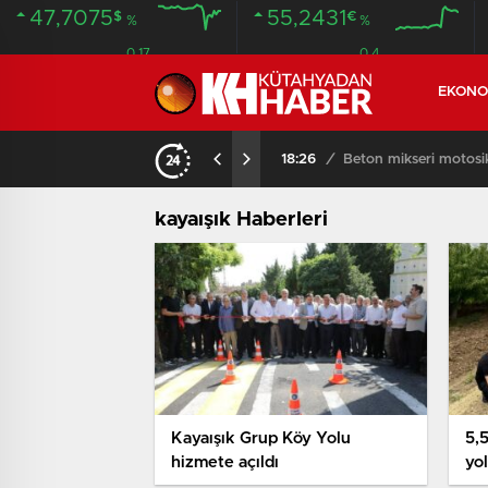
47,7075
55,2431
$
€
%
%
0.17
0.4
EKONO
KOMŞULARI ÖLDÜĞÜNÜ SANDI, YAŞLI KADINI ÇÖP YIĞINININ ARASINDA BULUNDU
18:26
/
Beton mikseri motosikle
kayaışık Haberleri
Kayaışık Grup Köy Yolu
5,5
hizmete açıldı
yo