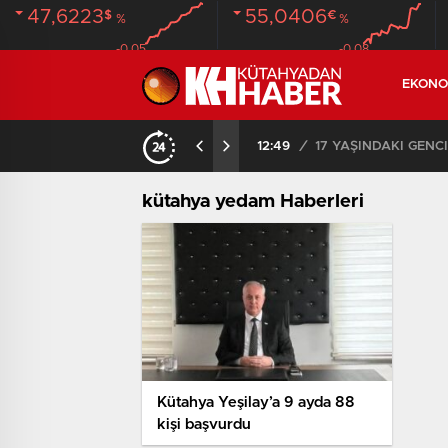
47,6223
55,0406
$
€
%
%
-0.05
-0.08
EKONO
SON DAKİKA – AYDEMİR ‘BİRAZ BEKLEYİN’ DEMİŞTİ… BELEDİYE BAŞKANI AK PARTİ’YE GEÇİYOR
12:49
/
17 YAŞINDAKİ GEN
kütahya yedam Haberleri
Kütahya Yeşilay’a 9 ayda 88
kişi başvurdu