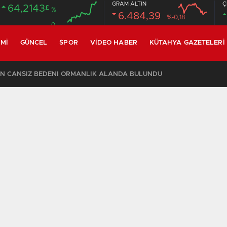
GRAM ALTIN
Ç
64,2143
£
%
6.484,39
%-0,18
0
MI
GÜNCEL
SPOR
VIDEO HABER
KÜTAHYA GAZETELERI
CİN CANSIZ BEDENİ ORMANLIK ALANDA BULUNDU