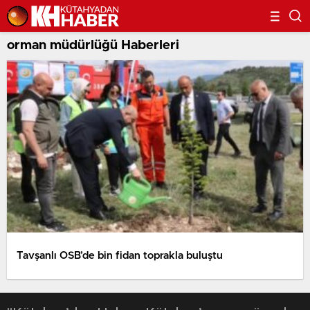
orman müdürlüğü Haberleri
Tavşanlı OSB’de bin fidan toprakla buluştu