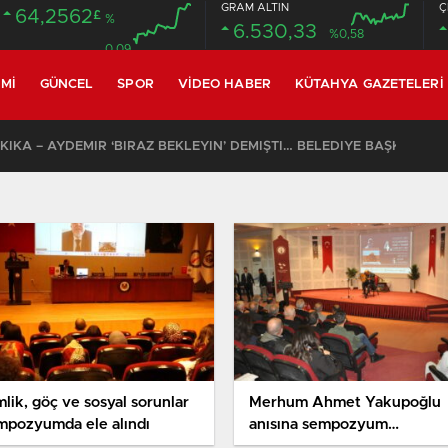
GRAM ALTIN
Ç
64,2562
£
%
6.530,33
%0,58
0.09
MI
GÜNCEL
SPOR
VIDEO HABER
KÜTAHYA GAZETELERI
SON DAKİKA – AYDEMİR ‘BİRAZ BEKLEYİN’ DEMİŞTİ… BELEDİYE BAŞKANI AK PARTİ’YE GEÇİYOR
lik, göç ve sosyal sorunlar
Merhum Ahmet Yakupoğlu
mpozyumda ele alındı
anısına sempozyum
düzenlendi