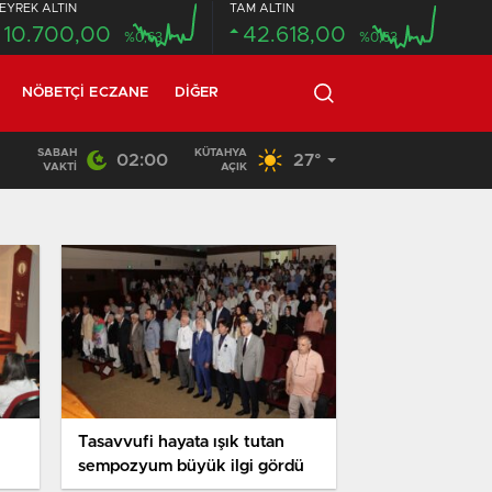
EYREK ALTIN
TAM ALTIN
10.700,00
42.618,00
%0,63
%0,63
NÖBETÇI ECZANE
DIĞER
SABAH
KÜTAHYA
02:00
27°
12:49
/
17 YAŞINDAKİ GENCİN CANSIZ BEDENİ ORMANLIK 
VAKTI
AÇIK
Tasavvufi hayata ışık tutan
sempozyum büyük ilgi gördü