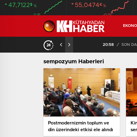
47,7122
55,0474
$
€
%
%
0.16
-0.01
EKONO
ANDI
20:58
/
sempozyum Haberleri
Postmodernizmin toplum ve
Kim
din üzerindeki etkisi ele alındı
se