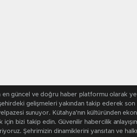
en güncel ve doğru haber platformu olarak yerel
, şehirdeki gelişmeleri yakından takip ederek son
k yelpazesi sunuyor. Kütahya’nın kültüründen ek
in bizi takip edin. Güvenilir habercilik anlayışım
riyoruz. Şehrimizin dinamiklerini yansıtan ve halk