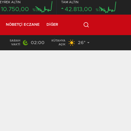
EYREK ALTIN
TAM ALTIN
10.750,00
42.813,00
%1,10
%1,09
NÖBETÇI ECZANE
DIĞER
SABAH
KÜTAHYA
02:00
26°
20:58
/
VAKTI
AÇIK