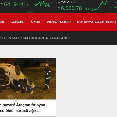
GRAM ALTIN
Ç
64,1944
£
%
6.585,78
%1,44
0.02
MI
GÜNCEL
SPOR
VIDEO HABER
KÜTAHYA GAZETELERI
R EDEN MAHKUM OTOGARDA YAKALANDI
 pazarı! Araçtan fırlayan
cu öldü, sürücü ağır
alandı