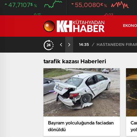
47,7107
55,0080
$
€
%
%
0.17
-0.02
EKONO
14:35
/
HASTANEDEN FİRA
tarafik kazası Haberleri
Bayram yolculuğunda faciadan
Can
dönüldü
yol
yar