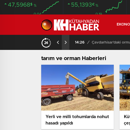
47,5968
55,1393
$
€
%
%
0.04
0.19
EKONO
NDA BULUNDU
14:26
/
Çavdarhisar’daki orm
tarım ve orman Haberleri
Yerli ve milli tohumlarda nohut
Küt
hasadı yapıldı
çe
ve