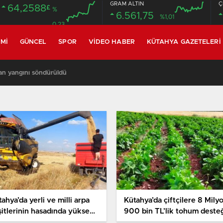
GRAM ALTIN
Ç
64,2588
£
%
6.561,75
%1,01
0.23
MI
GÜNCEL
SPOR
VIDEO HABER
KÜTAHYA GAZETELERI
an yangını söndürüldü
ahya’da yerli ve milli arpa
Kütahya’da çiftçilere 8 Mily
şitlerinin hasadında yüksek
900 bin TL’lik tohum deste
rim