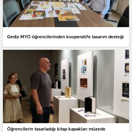
Gediz MYO öğrencilerinden kooperatife tasarım desteği
Öğrencilerin tasarladığı kitap kapakları müzede