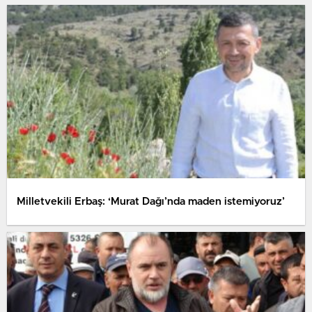
Milletvekili Erbaş: ‘Murat Dağı’nda maden istemiyoruz’