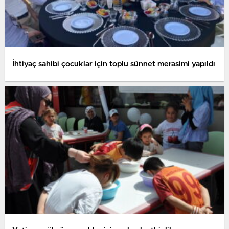
İhtiyaç sahibi çocuklar için toplu sünnet merasimi yapıldı