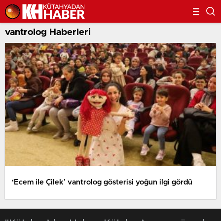
vantrolog Haberleri
‘Ecem ile Çilek’ vantrolog gösterisi yoğun ilgi gördü