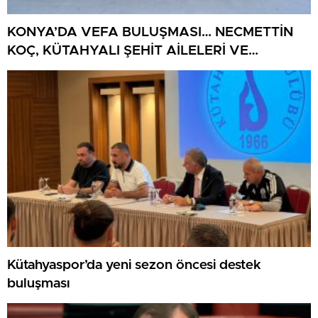
KONYA’DA VEFA BULUŞMASI… NECMETTİN
KOÇ, KÜTAHYALI ŞEHİT AİLELERİ VE
GAZİLERİ AĞIRLADI
Kütahyaspor’da yeni sezon öncesi destek
buluşması