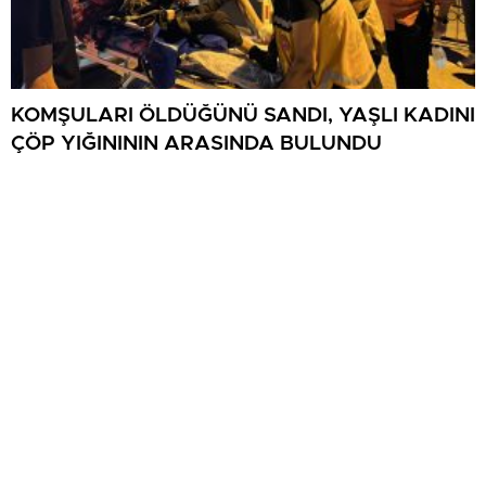
KOMŞULARI ÖLDÜĞÜNÜ SANDI, YAŞLI KADINI
ÇÖP YIĞINININ ARASINDA BULUNDU
Mutfakta çıkan yangın büyümeden söndürüldü