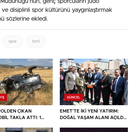
 Müdürlüğü’nün, genç sporcuların judo
ve disiplinli spor kültürünü yaygınlaştırmak
ü sözlerine ekledi.
spor
terfi
YIŞ
GÜNCEL
OLDEN ÇIKAN
EMET’TE İKİ YENİ YATIRIM:
BİL TAKLA ATTI: 1
DOĞAL YAŞAM ALANI AÇILDI,
I
HÜKÜMET KONAĞININ TEMELİ
ATILDI