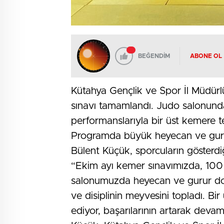
BEĞENDİM
ABONE OL
Kütahya Gençlik ve Spor İl Müdür
sınavı tamamlandı. Judo salonunda 
performanslarıyla bir üst kemere ter
Programda büyük heyecan ve gurur
Bülent Küçük, sporcuların gösterdiğ
“Ekim ayı kemer sınavımızda, 100 
salonumuzda heyecan ve gurur dol
ve disiplinin meyvesini topladı. Bi
ediyor, başarılarının artarak devam