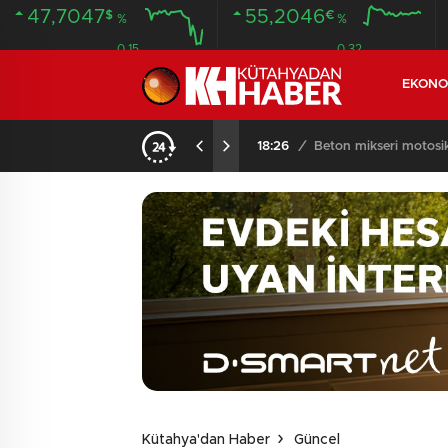
47,7047
55,2046
$
€
%
%
0.15
0.32
EKONO
KOMŞULARI ÖLDÜĞÜNÜ SANDI, YAŞLI KADINI ÇÖP YIĞINININ ARASINDA BULUNDU
18:26
/
Beton mikseri motosikle
Kütahya'dan Haber
Güncel