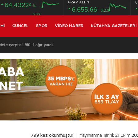
GRAM ALTIN
Ç
64,4322
£
%
6.655,66
%2,51
0.37
MI
GÜNCEL
SPOR
VIDEO HABER
KÜTAHYA GAZETELERI
te çarptı: 1 ölü, 1 ağır yaralı
799 kez okunmuştur
Yayınlanma Tarihi: 21 Ekim 20