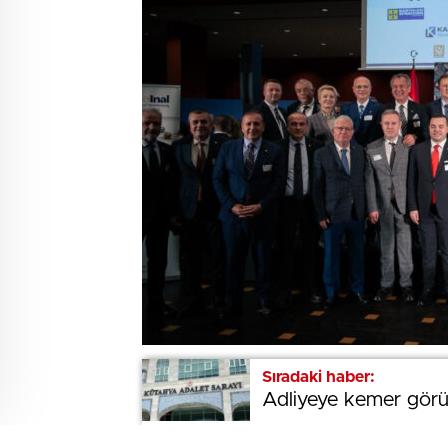
Sıradaki haber:
Sıradaki haber:
Adliyeye kemer görün
Adliyeye kemer görün
BEĞENDİM
ABONE OL