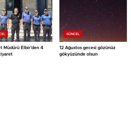
CEL
GÜNCEL
t Müdürü Elbir’den 4
12 Ağustos gecesi gözünüz
ziyaret
gökyüzünde olsun