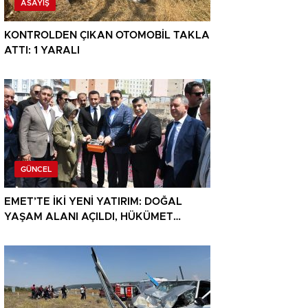
ASAYIŞ
KONTROLDEN ÇIKAN OTOMOBİL TAKLA
ATTI: 1 YARALI
GÜNCEL
EMET’TE İKİ YENİ YATIRIM: DOĞAL
YAŞAM ALANI AÇILDI, HÜKÜMET
KONAĞININ TEMELİ ATILDI