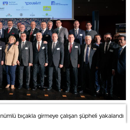
0
ümlü bıçakla girmeye çalışan şüpheli yakalandı
ümlü bıçakla girmeye çalışan şüpheli yakalandı
News