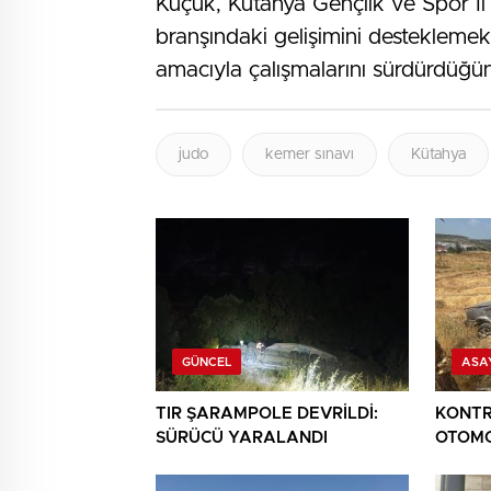
Küçük, Kütahya Gençlik ve Spor İl
branşındaki gelişimini desteklemek 
amacıyla çalışmalarını sürdürdüğün
judo
kemer sınavı
Kütahya
GÜNCEL
ASA
TIR ŞARAMPOLE DEVRİLDİ:
KONTR
SÜRÜCÜ YARALANDI
OTOMO
YARAL