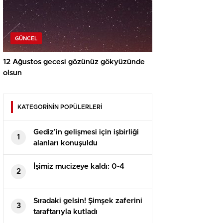
GÜNCEL
12 Ağustos gecesi gözünüz gökyüzünde
olsun
KATEGORİNİN POPÜLERLERİ
Gediz’in gelişmesi için işbirliği
1
alanları konuşuldu
İşimiz mucizeye kaldı: 0-4
2
Sıradaki gelsin! Şimşek zaferini
3
taraftarıyla kutladı