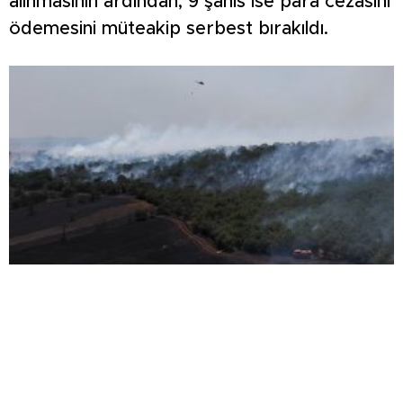
alınmasının ardından, 9 şahıs ise para cezasını
ödemesini müteakip serbest bırakıldı.
TARLADA BAŞLAYAN YANGIN ORMANA
SIÇRADI