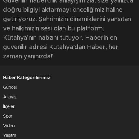
0
Kütahya Dumlupınar Üniversitesi (DPÜ)
tarafından düzenlenen 6. Eğitim Zirvesi,
Murat Ülkü ve Yakup Akkaya’nın
sunumlarıyla gerçekleştirildi. Kütahya Gençlik
Merkezi’nde yapılan etkinlikte, öğretmenliğin
performans boyutları ve eğitimde oyun
yöntemleri uygulamalı örneklerle ele alındı
Kütahya Dumlupınar Üniversitesi Sağlık
Kültür ve Spor Daire Başkanlığı bünyesinde
faaliyet gösteren Proje Eğitim ve Kültür
Topluluğu tarafından, Matematik, Bilim ve