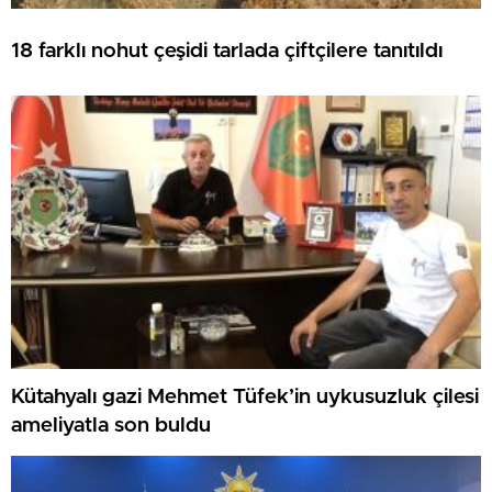
18 farklı nohut çeşidi tarlada çiftçilere tanıtıldı
Kütahyalı gazi Mehmet Tüfek’in uykusuzluk çilesi
ameliyatla son buldu