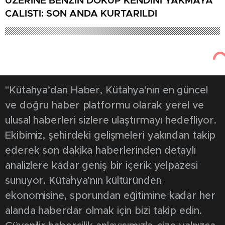
ÜZERİNE BENZİN DÖKÜP KENDİNİ YAKMAYA
ÇALIŞTI: SON ANDA KURTARILDI
Kütahya'dan Haber
Güncel
209
23 Aralık 2025
Geleceğin
öğretmenleri Eğitim Zirvesi’nde
buluştu