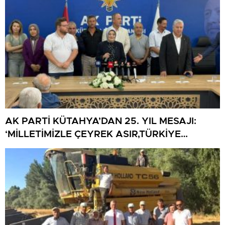
AK PARTİ KÜTAHYA’DAN 25. YIL MESAJI:
‘MİLLETİMİZLE ÇEYREK ASIR,TÜRKİYE
GELECEĞE HAZIR’