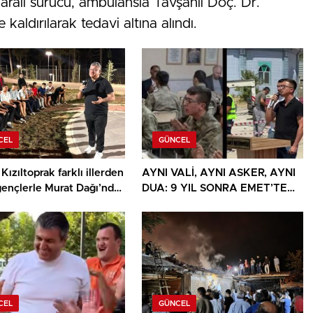
aralı sürücü, ambulansla Tavşanlı Doç. Dr.
kaldırılarak tedavi altına alındı.
CEL
GÜNCEL
Kızıltoprak farklı illerden
AYNI VALİ, AYNI ASKER, AYNI
gençlerle Murat Dağı’nda
DUA: 9 YIL SONRA EMET’TE
u
DUYGULANDIRAN BULUŞMA
CEL
GÜNCEL