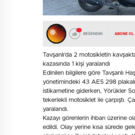
BEĞENDİM
ABONE OL
Tavşanlı’da 2 motosikletin kavşak
kazasında 1 kişi yaralandı
Edinilen bilgilere göre Tavşanlı H
yönetimindeki 43 AES 298 plakalı 
istikametine giderken, Yörükler So
tekerlekli motosiklet ile çarpıştı. 
yaralandı.
Kazayı görenlerin ihbarı üzerine ol
edildi. Olay yerine kısa sürede gel