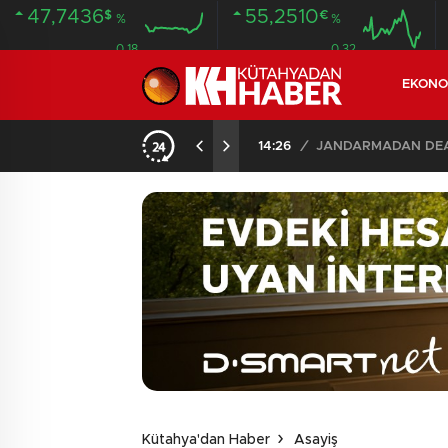
47,7436
55,2510
$
€
%
%
0.18
0.32
EKONO
14:26
/
JANDARMADAN DEAŞ
Kütahya'dan Haber
Asayiş