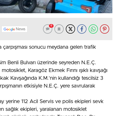
0
News
ta çarpışması sonucu meydana gelen trafik
aşim Benli Bulvarı üzerinde seyreden N.E.Ç.
motosiklet, Karagöz Ekmek Fırını ışıklı kavşağı
kak Kavşağında K.M.’nin kullandığı tescilsiz 3
Çarpışmanın etkisiyle N.E.Ç. yere savrularak
ay yerine 112 Acil Servis ve polis ekipleri sevk
en sağlık ekipleri, yaralanan motosiklet