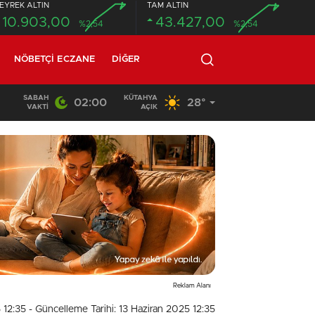
EYREK ALTIN
TAM ALTIN
10.903,00
43.427,00
%2,54
%2,54
NÖBETÇI ECZANE
DIĞER
SABAH
KÜTAHYA
02:00
28°
02:03
/
VAKTI
AÇIK
Reklam Alanı
 12:35
- Güncelleme Tarihi: 13 Haziran 2025 12:35