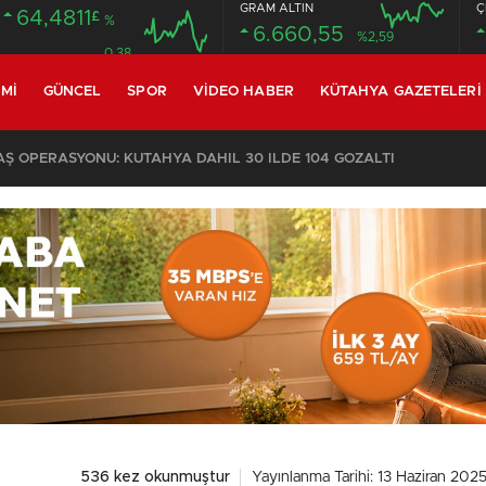
GRAM ALTIN
Ç
64,4811
£
%
6.660,55
%2,59
0.38
MI
GÜNCEL
SPOR
VIDEO HABER
KÜTAHYA GAZETELERI
 OPERASYONU: KÜTAHYA DAHİL 30 İLDE 104 GÖZALTI
536 kez okunmuştur
Yayınlanma Tarihi: 13 Haziran 2025