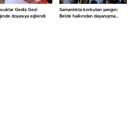
ocuklar Gediz Gezi
Samanlıkta korkutan yangın:
ğinde doyasıya eğlendi
Belde halkından dayanışma
örneği