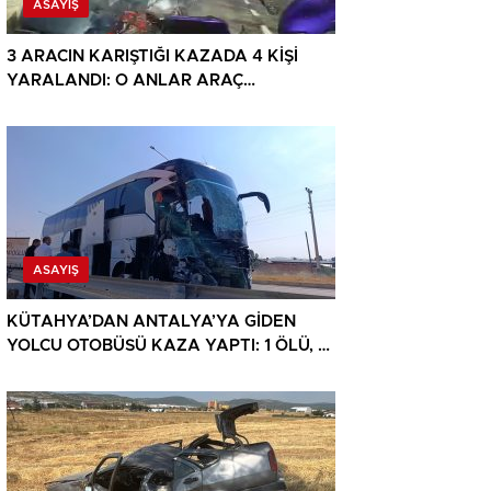
ASAYIŞ
3 ARACIN KARIŞTIĞI KAZADA 4 KİŞİ
YARALANDI: O ANLAR ARAÇ
KAMERASINA YANSIDI
ASAYIŞ
KÜTAHYA’DAN ANTALYA’YA GİDEN
YOLCU OTOBÜSÜ KAZA YAPTI: 1 ÖLÜ, 15
YARALI