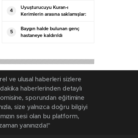
Uyuşturucuyu Kuran-ı
4
Kerimlerin arasına saklamışlar:
5 tutuklama
Baygın halde bulunan genç
5
hastaneye kaldırıldı
 ve ulusal haberleri sizlere
 dakika haberlerinden detaylı
onomisine, sporundan eğitimine
ızla, size yalnızca doğru bilgiyi
ımızın sesi olan bu platform,
 zaman yanınızda!"