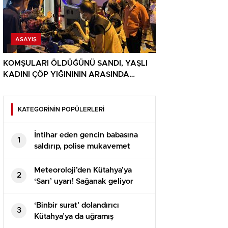
ASAYIŞ
KOMŞULARI ÖLDÜĞÜNÜ SANDI, YAŞLI
KADINI ÇÖP YIĞINININ ARASINDA
BULUNDU
KATEGORİNİN POPÜLERLERİ
İntihar eden gencin babasına
1
saldırıp, polise mukavemet
eden 6 şüpheli gözaltına alındı
Meteoroloji’den Kütahya’ya
2
‘Sarı’ uyarı! Sağanak geliyor
‘Binbir surat’ dolandırıcı
3
Kütahya’ya da uğramış