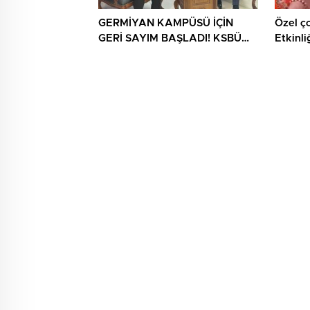
GERMİYAN KAMPÜSÜ İÇİN
Özel ç
GERİ SAYIM BAŞLADI! KSBÜ
Etkinli
REKTÖRÜ TARİH VERDİ