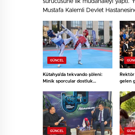
sürücüsüne ilk müdahaleyi yaptı. Y
Mustafa Kalemli Devlet Hastanesine 
GÜNCEL
GÜN
Kütahya’da tekvando şöleni:
Rektör 
Minik sporcular dostluk
gelen 
müsabakasında buluştu
buluşt
GÜNCEL
GÜN