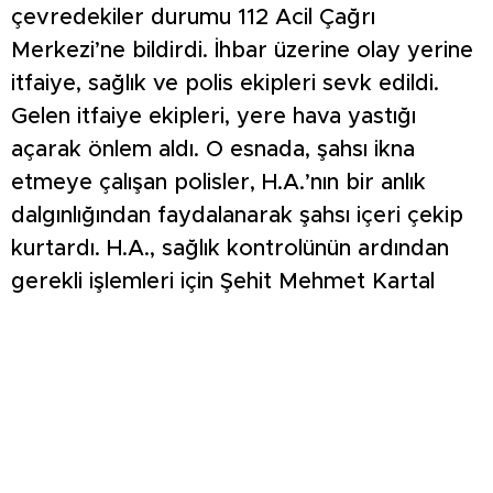
çevredekiler durumu 112 Acil Çağrı
Merkezi’ne bildirdi. İhbar üzerine olay yerine
itfaiye, sağlık ve polis ekipleri sevk edildi.
Gelen itfaiye ekipleri, yere hava yastığı
açarak önlem aldı. O esnada, şahsı ikna
etmeye çalışan polisler, H.A.’nın bir anlık
dalgınlığından faydalanarak şahsı içeri çekip
kurtardı. H.A., sağlık kontrolünün ardından
gerekli işlemleri için Şehit Mehmet Kartal
Polis Merkezi Amirliği’ne götürüldü.
https://youtube.com/shorts/57tMD635pKQ