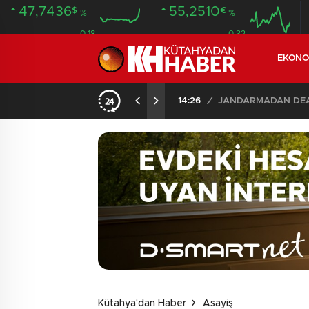
47,7436
55,2510
$
€
%
%
0.18
0.32
EKONO
14:26
/
JANDARMADAN DEAŞ
Kütahya'dan Haber
Asayiş