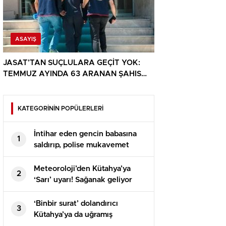
ASAYIŞ
JASAT’TAN SUÇLULARA GEÇİT YOK:
TEMMUZ AYINDA 63 ARANAN ŞAHIS
YAKALANDI
KATEGORİNİN POPÜLERLERİ
İntihar eden gencin babasına
1
saldırıp, polise mukavemet
eden 6 şüpheli gözaltına alındı
Meteoroloji’den Kütahya’ya
2
‘Sarı’ uyarı! Sağanak geliyor
‘Binbir surat’ dolandırıcı
3
Kütahya’ya da uğramış