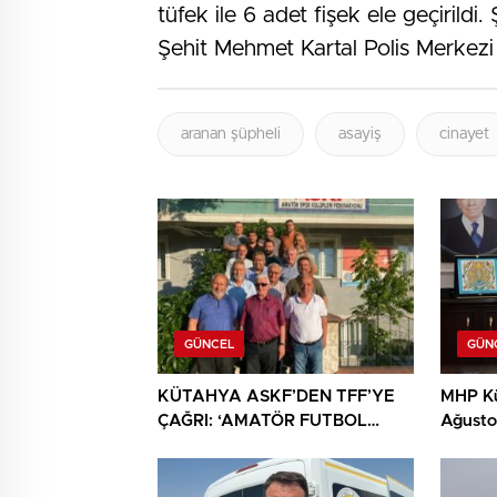
tüfek ile 6 adet fişek ele geçirildi.
Şehit Mehmet Kartal Polis Merkezi
aranan şüpheli
asayiş
cinayet
GÜNCEL
GÜN
KÜTAHYA ASKF’DEN TFF’YE
MHP Kü
ÇAĞRI: ‘AMATÖR FUTBOL
Ağustos
SAHİPSİZ DEĞİLDİR’