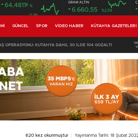
GRAM ALTIN
Ç
64,4811
£
%
6.660,55
%2,59
0.38
MI
GÜNCEL
SPOR
VIDEO HABER
KÜTAHYA GAZETELERI
S
 OPERASYONU: KÜTAHYA DAHİL 30 İLDE 104 GÖZALTI
V
620 kez okunmuştur
Yayınlanma Tarihi: 18 Şubat 202