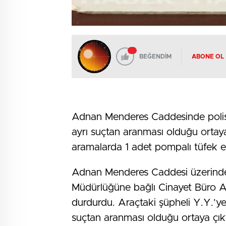
BEĞENDİM
ABONE OL
Adnan Menderes Caddesinde polisi
ayrı suçtan aranması olduğu ortaya 
aramalarda 1 adet pompalı tüfek el
Adnan Menderes Caddesi üzerinde
Müdürlüğüne bağlı Cinayet Büro Amir
durdurdu. Araçtaki şüpheli Y.Y.’y
suçtan aranması olduğu ortaya çık