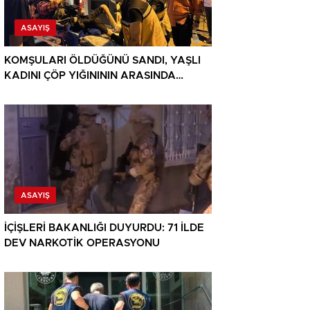
ASAYIŞ
KOMŞULARI ÖLDÜĞÜNÜ SANDI, YAŞLI
KADINI ÇÖP YIĞINININ ARASINDA
BULUNDU
ASAYIŞ
İÇİŞLERİ BAKANLIĞI DUYURDU: 71 İLDE
DEV NARKOTİK OPERASYONU