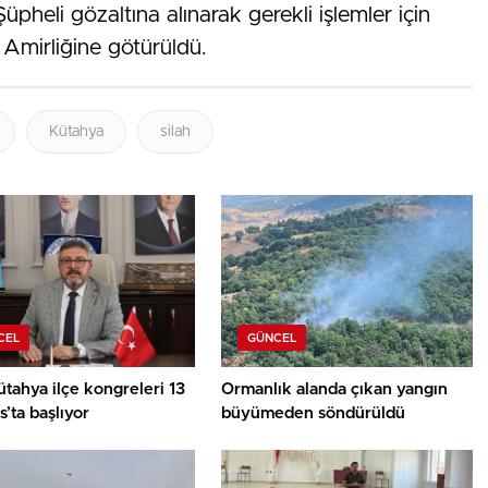
 Şüpheli gözaltına alınarak gerekli işlemler için
 Amirliğine götürüldü.
Kütahya
silah
CEL
GÜNCEL
tahya ilçe kongreleri 13
Ormanlık alanda çıkan yangın
’ta başlıyor
büyümeden söndürüldü