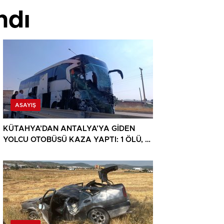
ndı
ASAYIŞ
KÜTAHYA’DAN ANTALYA’YA GİDEN
YOLCU OTOBÜSÜ KAZA YAPTI: 1 ÖLÜ, 15
YARALI