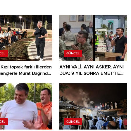
CEL
GÜNCEL
Kızıltoprak farklı illerden
AYNI VALİ, AYNI ASKER, AYNI
gençlerle Murat Dağı’nda
DUA: 9 YIL SONRA EMET’TE
u
DUYGULANDIRAN BULUŞMA
CEL
GÜNCEL