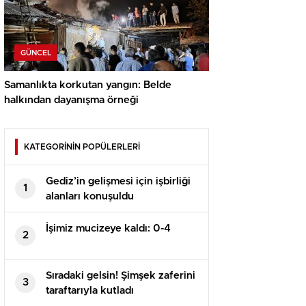
GÜNCEL
Samanlıkta korkutan yangın: Belde
halkından dayanışma örneği
KATEGORİNİN POPÜLERLERİ
Gediz’in gelişmesi için işbirliği
1
alanları konuşuldu
İşimiz mucizeye kaldı: 0-4
2
Sıradaki gelsin! Şimşek zaferini
3
taraftarıyla kutladı