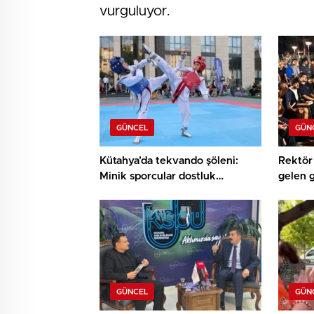
vurguluyor.
GÜNCEL
GÜN
Kütahya’da tekvando şöleni:
Rektör 
Minik sporcular dostluk
gelen 
müsabakasında buluştu
buluşt
GÜNCEL
GÜN