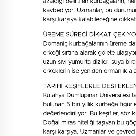
azaldığı belirtilen kurbağaların, her
kaybediyor. Uzmanlar, bu durumun
karşı karşıya kalabileceğine dikkat
ÜREME SÜRECİ DİKKAT ÇEKİY
Domaniç kurbağalarının üreme davra
erkeği sırtına alarak gölete ulaşıyo
uzun sıvı yumurta dizileri suya bır
erkeklerin ise yeniden ormanlık a
TARİHİ KEŞİFLERLE DESTEKLE
Kütahya Dumlupınar Üniversitesi t
bulunan 5 bin yıllık kurbağa figürl
değerlendiriliyor. Bu keşifler, söz 
Doğal miras niteliği taşıyan bu gö
karşı karşıya. Uzmanlar ve çevrecile