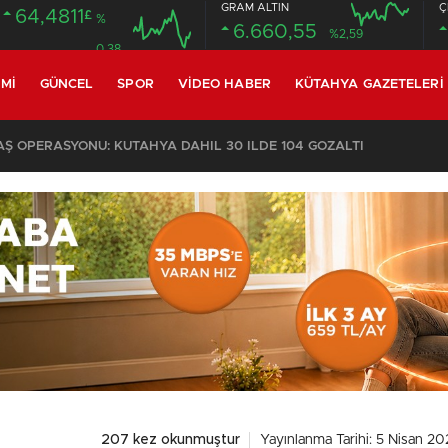
GRAM ALTIN
Ç
64,4811
£
%
6.660,55
%2,59
0.38
MI
GÜNCEL
SPOR
VIDEO HABER
KÜTAHYA GAZETELERI
 OPERASYONU: KÜTAHYA DAHİL 30 İLDE 104 GÖZALTI
207 kez okunmuştur
Yayınlanma Tarihi: 5 Nisan 20