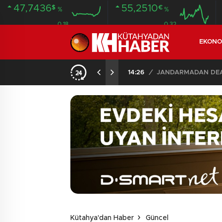
47,7436
55,2510
$
€
%
%
0.18
0.32
EKONO
14:26
/
JANDARMADAN DEAŞ
Kütahya'dan Haber
Güncel