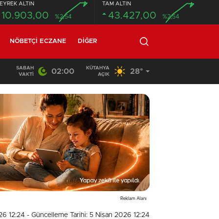
EYREK ALTIN
TAM ALTIN
10.903,00
43.427,00
%2,54
%2,54
NÖBETÇI ECZANE
DIĞER
SABAH
KÜTAHYA
02:00
28°
02:03
/
VAKTI
AÇIK
Reklam Alanı
26 12:24
- Güncelleme Tarihi: 5 Nisan 2026 12:24