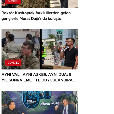
GÜNCEL
Rektör Kızıltoprak farklı illerden gelen
gençlerle Murat Dağı’nda buluştu
GÜNCEL
AYNI VALİ, AYNI ASKER, AYNI DUA: 9
YIL SONRA EMET’TE DUYGULANDIRAN
BULUŞMA