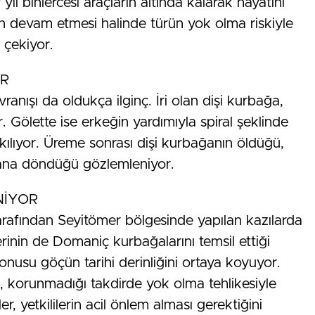
 yıl binlercesi araçların altında kalarak hayatını
 devam etmesi halinde türün yok olma riskiyle
 çekiyor.
OR
nışı da oldukça ilginç. İri olan dişi kurbağa,
r. Gölette ise erkeğin yardımıyla spiral şeklinde
akılıyor. Üreme sonrası dişi kurbağanın öldüğü,
lana döndüğü gözlemleniyor.
NİYOR
arafından Seyitömer bölgesinde yapılan kazılarda
erinin de Domaniç kurbağalarını temsil ettiği
konusu göçün tarihi derinliğini ortaya koyuyor.
ç, korunmadığı takdirde yok olma tehlikesiyle
r, yetkililerin acil önlem alması gerektiğini