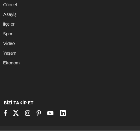
Güncel
Asayiş
İlçeler
Spor
Video
Yaşam
Ekonomi
BİZİ TAKİP ET
Kütahya'dan Haber
Marka Flower Çiçekçi