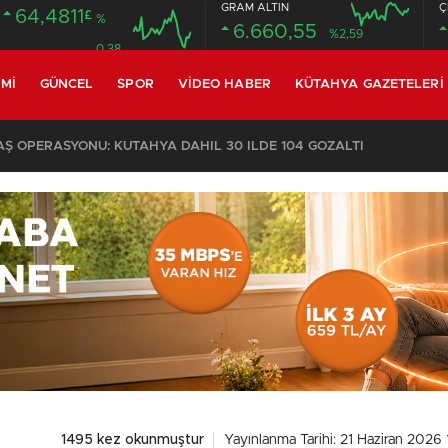
GRAM ALTIN
Ç
64,4811
£
%
6.660,55
%2,59
0.38
MI
GÜNCEL
SPOR
VIDEO HABER
KÜTAHYA GAZETELERI
 OPERASYONU: KÜTAHYA DAHİL 30 İLDE 104 GÖZALTI
1495 kez okunmuştur
Yayınlanma Tarihi: 21 Haziran 2026