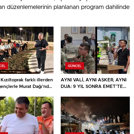
alan düzenlemelerinin planlanan program dahilinde
CEL
GÜNCEL
Kızıltoprak farklı illerden
AYNI VALİ, AYNI ASKER, AYNI
gençlerle Murat Dağı’nda
DUA: 9 YIL SONRA EMET’TE
u
DUYGULANDIRAN BULUŞMA