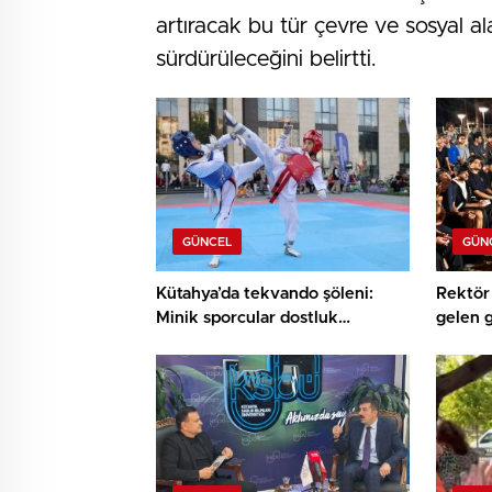
artıracak bu tür çevre ve sosyal 
sürdürüleceğini belirtti.
GÜNCEL
GÜN
Kütahya’da tekvando şöleni:
Rektör 
Minik sporcular dostluk
gelen 
müsabakasında buluştu
buluşt