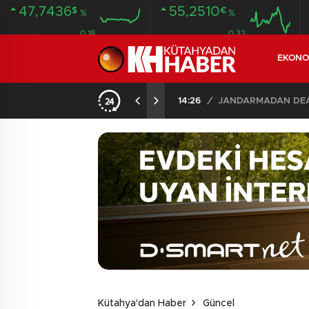
47,7436
55,2510
$
€
%
%
0.18
0.32
EKONO
14:26
/
JANDARMADAN DEAŞ
Kütahya'dan Haber
Güncel