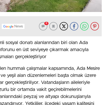
0
News
mli sosyal donatı alanlarından biri olan Ada
nforunu en üst seviyeye çıkarmak amacıyla
aları gerçekleştiriyor
tülen hummalı çalışmalar kapsamında, Ada Mesire
 ve yeşil alan düzenlemeleri başta olmak üzere
 gerçekleştiriliyor. Vatandaşların aileleriyle
uzurlu bir ortamda vakit geçirebilmelerini
nlarındaki peyzaj ve altyapı dokunuşlarıyla
andırıyor. Yetkililer, ilçedeki yaşam kalitesini