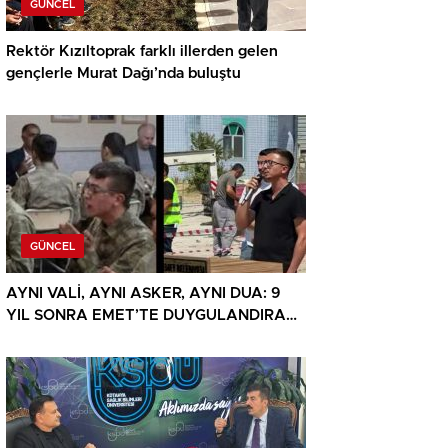
GÜNCEL
Rektör Kızıltoprak farklı illerden gelen
gençlerle Murat Dağı’nda buluştu
GÜNCEL
AYNI VALİ, AYNI ASKER, AYNI DUA: 9
YIL SONRA EMET’TE DUYGULANDIRAN
BULUŞMA