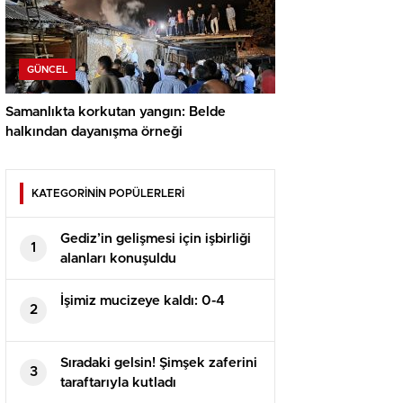
GÜNCEL
Samanlıkta korkutan yangın: Belde
halkından dayanışma örneği
KATEGORİNİN POPÜLERLERİ
Gediz’in gelişmesi için işbirliği
1
alanları konuşuldu
İşimiz mucizeye kaldı: 0-4
2
Sıradaki gelsin! Şimşek zaferini
3
taraftarıyla kutladı