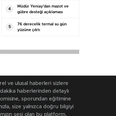
Müdür Yeniay’dan mazot ve
4
gübre desteği açıklaması
76 derecelik termal su gün
5
yüzüne çıktı
01:08
- Güncelleme Tarihi: 21 Haziran 2026 01:08
hya’nın
’