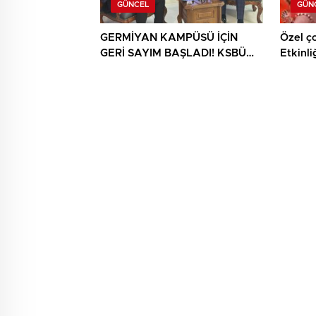
GÜNCEL
GÜN
GERMİYAN KAMPÜSÜ İÇİN
Özel ç
GERİ SAYIM BAŞLADI! KSBÜ
Etkinli
REKTÖRÜ TARİH VERDİ