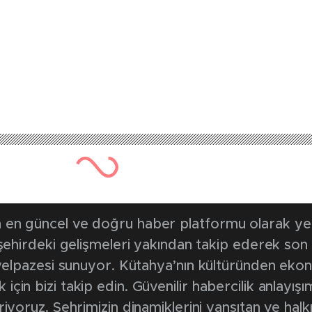
151 kez okunmuştur
Yayınlanma Tarihi: 21 Haziran 2026 
yan Festivali, Küta
abileceğini gösterdi