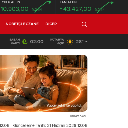
EYREK ALTIN
TAM ALTIN
10.903,00
43.427,00
%2,54
%2,54
NÖBETÇI ECZANE
DIĞER
SABAH
KÜTAHYA
02:00
28°
02:03
/
VAKTI
AÇIK
Reklam Alanı
 12:06
- Güncelleme Tarihi: 21 Haziran 2026 12:06