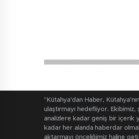
Kütahya'dan Haber
Güncel
Önsay: ‘Germi
birlikte başar