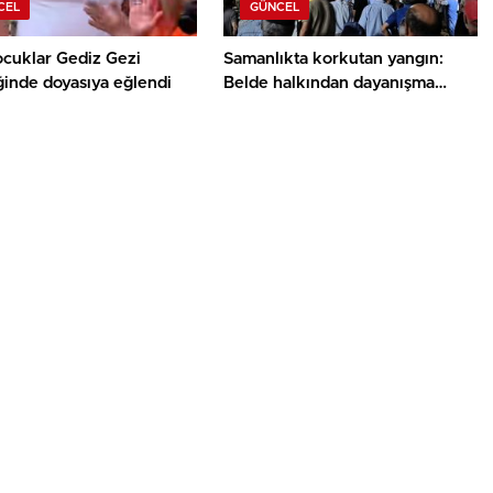
CEL
GÜNCEL
ocuklar Gediz Gezi
Samanlıkta korkutan yangın:
ğinde doyasıya eğlendi
Belde halkından dayanışma
örneği