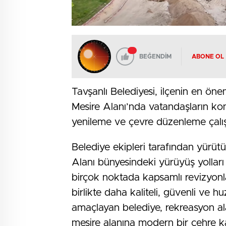
BEĞENDİM
ABONE OL
Tavşanlı Belediyesi, ilçenin en öne
Mesire Alanı’nda vatandaşların ko
yenileme ve çevre düzenleme çalışm
Belediye ekipleri tarafından yürü
Alanı bünyesindeki yürüyüş yolları
birçok noktada kapsamlı revizyonlar
birlikte daha kaliteli, güvenli ve h
amaçlayan belediye, rekreasyon ala
mesire alanına modern bir çehre kaz