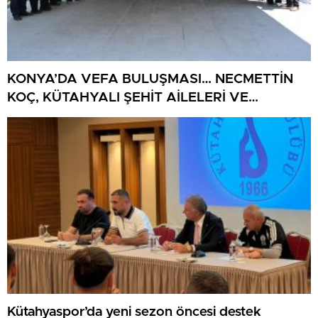
KONYA’DA VEFA BULUŞMASI… NECMETTİN
KOÇ, KÜTAHYALI ŞEHİT AİLELERİ VE
GAZİLERİ AĞIRLADI
Kütahyaspor’da yeni sezon öncesi destek