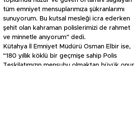
toplumda huzur ve güven ortamını sağlayan
tüm emniyet mensuplarımıza şükranlarımı
sunuyorum. Bu kutsal mesleği icra ederken
şehit olan kahraman polislerimizi de rahmet
ve minnetle anıyorum” dedi.
Kütahya İl Emniyet Müdürü Osman Elbir ise,
“180 yıllık köklü bir geçmişe sahip Polis
Teşkilatımızın mensubu olmaktan büyük onur
duyuyoruz. Tavşanlı İlçe Emniyet
Müdürlüğümüzün değerli personeliyle bir
arada olmaktan mutluluk duyuyorum.
Geçmişten günümüze taşıdığımız bu kutsal
görevi, aynı azim ve kararlılıkla sürdüreceğiz.
Vatandaşlarımızın güvenliği için her türlü
fedakarlığı yapmaya hazır olduğumuzu bir