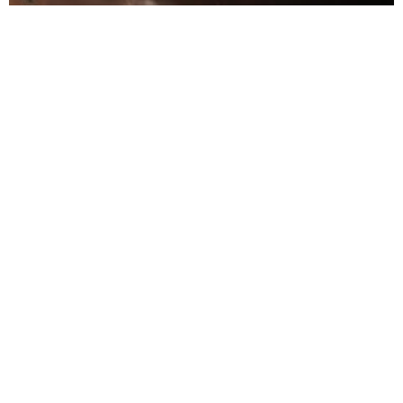
Samanlıkta korkutan yangın: Belde halkından
dayanışma örneği