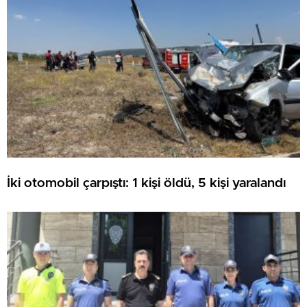
İki otomobil çarpıştı: 1 kişi öldü, 5 kişi yaralandı