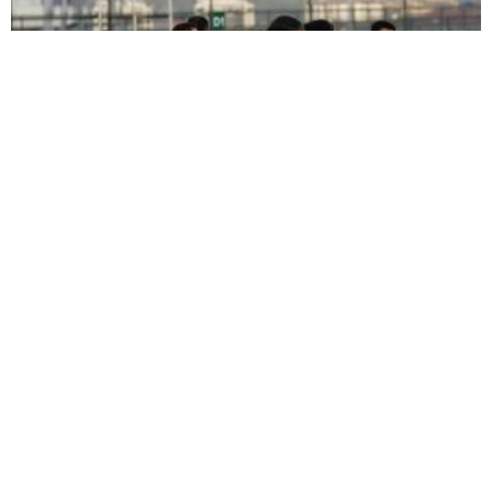
ŞİMŞEK İLK HAZIRLIK MAÇINDAN
GALİBİYETLE AYRILDI