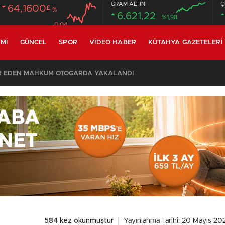
GRAM ALTIN
Ç
64,1600
£
%
6.621,22
%1,98
-0.04
MI
GÜNCEL
SPOR
VIDEO HABER
KÜTAHYA GAZETELERI
R EDEN MAHKUM OTOGARDA YAKALANDI
584 kez okunmuştur
Yayınlanma Tarihi: 20 Mayıs 202