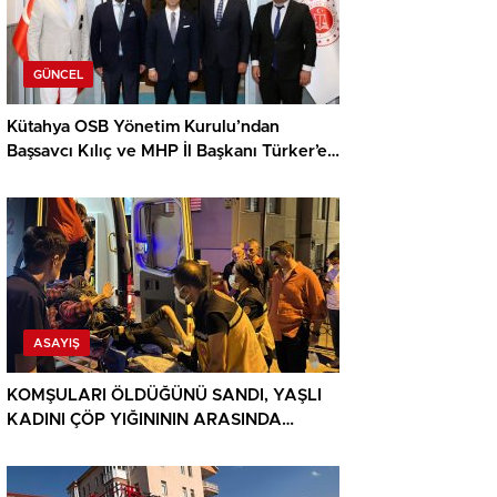
GÜNCEL
Kütahya OSB Yönetim Kurulu’ndan
Başsavcı Kılıç ve MHP İl Başkanı Türker’e
ziyaret
ASAYIŞ
KOMŞULARI ÖLDÜĞÜNÜ SANDI, YAŞLI
KADINI ÇÖP YIĞINININ ARASINDA
BULUNDU