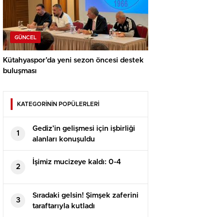
GÜNCEL
Kütahyaspor’da yeni sezon öncesi destek
buluşması
KATEGORİNİN POPÜLERLERİ
Gediz’in gelişmesi için işbirliği
1
alanları konuşuldu
İşimiz mucizeye kaldı: 0-4
2
Sıradaki gelsin! Şimşek zaferini
3
taraftarıyla kutladı