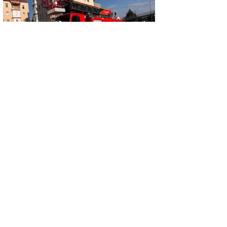
GÜNCEL
Mutfakta çıkan yangın büyümeden
söndürüldü
GÜNCEL
KÜSAD’IN ‘DAĞLIK FRİGYA’ PROJESİ
ESKİŞEHİR’DE SANATSEVERLERLE
BULUŞUYOR