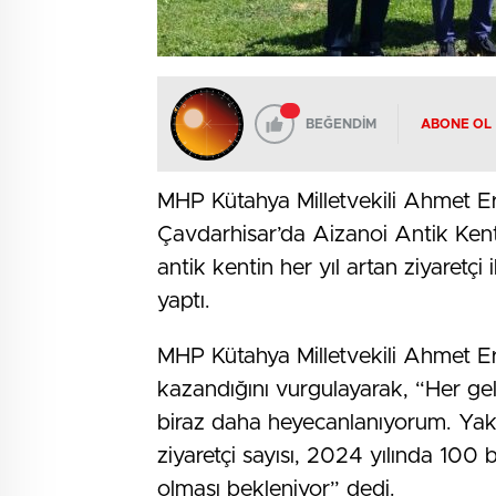
BEĞENDİM
ABONE OL
MHP Kütahya Milletvekili Ahmet Erb
Çavdarhisar’da Aizanoi Antik Kenti’ni
antik kentin her yıl artan ziyaretç
yaptı.
MHP Kütahya Milletvekili Ahmet Er
kazandığını vurgulayarak, “Her ge
biraz daha heyecanlanıyorum. Yakla
ziyaretçi sayısı, 2024 yılında 100 
olması bekleniyor” dedi.