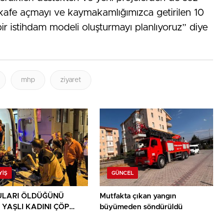
kafe açmayı ve kaymakamlığımızca getirilen 10
bir istihdam modeli oluşturmayı planlıyoruz” diye
mhp
ziyaret
YIŞ
GÜNCEL
LARI ÖLDÜĞÜNÜ
Mutfakta çıkan yangın
 YAŞLI KADINI ÇÖP
büyümeden söndürüldü
ININ ARASINDA