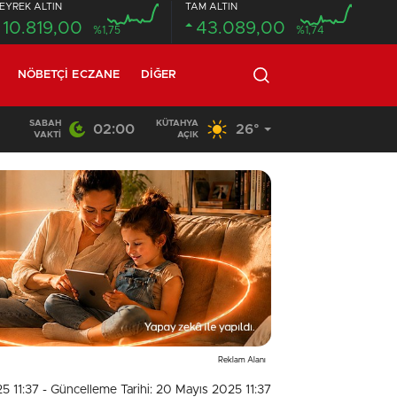
EYREK ALTIN
TAM ALTIN
10.819,00
43.089,00
%1,75
%1,74
NÖBETÇI ECZANE
DIĞER
SABAH
KÜTAHYA
02:00
26°
20:58
/
VAKTI
AÇIK
Reklam Alanı
5 11:37
- Güncelleme Tarihi: 20 Mayıs 2025 11:37