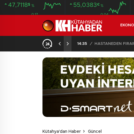
47,7118
55,0383
$
€
%
%
0.17
0.04
EKONO
14:35
/
HASTANEDEN FİRA
Kütahya'dan Haber
Güncel