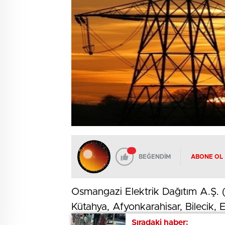
BEĞENDİM
ABONE OL
Osmangazi Elektrik Dağıtım A.Ş. 
Kütahya, Afyonkarahisar, Bilecik, E
güçlendirmek amacıyla 4 milyar 80
Sıradaki haber:
Sıradaki haber: