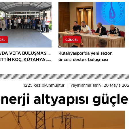
NDU
CEL
GÜNCEL
’DA VEFA BULUŞMASI…
Kütahyaspor’da yeni sezon
TTİN KOÇ, KÜTAHYALI
öncesi destek buluşması
AİLELERİ VE GAZİLERİ
ADI
1225 kez okunmuştur
Yayınlanma Tarihi: 20 Mayıs 202
nerji altyapısı güçl