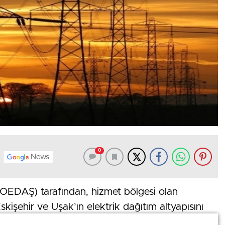
0
News
(OEDAŞ) tarafından, hizmet bölgesi olan
skişehir ve Uşak’ın elektrik dağıtım altyapısını
0 milyon TL’lik şebeke ve teknoloji yatırımı