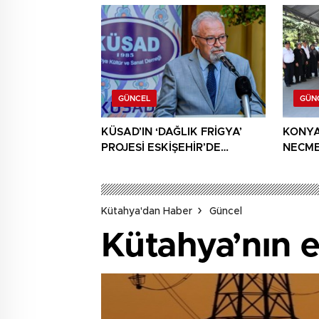
BULU
GÜNCEL
GÜN
KÜSAD’IN ‘DAĞLIK FRİGYA’
KONYA
PROJESİ ESKİŞEHİR’DE
NECME
SANATSEVERLERLE
ŞEHİT 
BULUŞUYOR
AĞIRL
Kütahya'dan Haber
Güncel
Kütahya’nın e