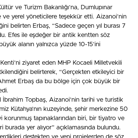
ültür ve Turizm Bakanlığı’na, Dumlupınar
ve yerel yöneticilere teşekkür etti. Aizanoi’nin
ğini belirten Erbaş, “Sadece geçen yıl burası 7
u. Efes ile eşdeğer bir antik kentten söz
büyük alanın yalnızca yüzde 10-15’ini
Kenti’ni ziyaret eden MHP Kocaeli Milletvekili
kilendiğini belirterek, “Gerçekten etkileyici bir
n Ahmet Erbaş da bu bölge için çok büyük bir
edi.
İbrahim Topbaş, Aizanoi’nin tarihi ve turistik
çemiz Kütahya’nın kuzeyinde, şehir merkezine 50
i korunmuş tapınaklarından biri, bir tiyatro ve
biri burada yer alıyor” açıklamasında bulundu.
erdikleri destekten ve yeni projelerden de söz