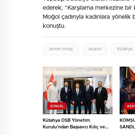
ederek, “Karşılama merkezine bir 
Moğol çadırıyla kadınlara yönelik 
konuştu.
ahmet erbaş
aizanoi
Kütahya
GÜNCEL
ASA
Kütahya OSB Yönetim
KOMŞU
Kurulu’ndan Başsavcı Kılıç ve
SANDI,
MHP İl Başkanı Türker’e ziyaret
YIĞIN