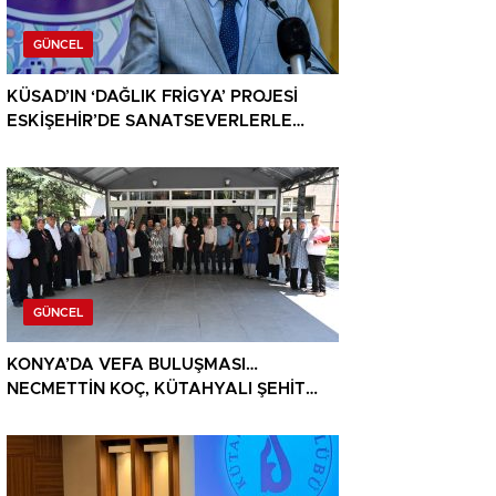
GÜNCEL
KÜSAD’IN ‘DAĞLIK FRİGYA’ PROJESİ
ESKİŞEHİR’DE SANATSEVERLERLE
BULUŞUYOR
GÜNCEL
KONYA’DA VEFA BULUŞMASI…
NECMETTİN KOÇ, KÜTAHYALI ŞEHİT
AİLELERİ VE GAZİLERİ AĞIRLADI