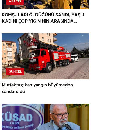
ASAYIŞ
KOMŞULARI ÖLDÜĞÜNÜ SANDI, YAŞLI
KADINI ÇÖP YIĞINININ ARASINDA
BULUNDU
GÜNCEL
Mutfakta çıkan yangın büyümeden
söndürüldü