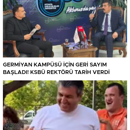
GERMİYAN KAMPÜSÜ İÇİN GERİ SAYIM
BAŞLADI! KSBÜ REKTÖRÜ TARİH VERDİ