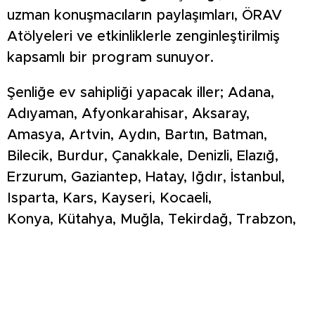
uzman konuşmacıların paylaşımları, ÖRAV
Atölyeleri ve etkinliklerle zenginleştirilmiş
kapsamlı bir program sunuyor.
Şenliğe ev sahipliği yapacak iller; Adana,
Adıyaman, Afyonkarahisar, Aksaray,
Amasya, Artvin, Aydın, Bartın, Batman,
Bilecik, Burdur, Çanakkale, Denizli, Elazığ,
Erzurum, Gaziantep, Hatay, Iğdır, İstanbul,
Isparta, Kars, Kayseri, Kocaeli,
Konya, Kütahya, Muğla, Tekirdağ, Trabzon,
Şanlıurfa, Zonguldak olacak.
“Yeni eğitim-öğretim yılına birlikte dinamizm
katıyoruz”