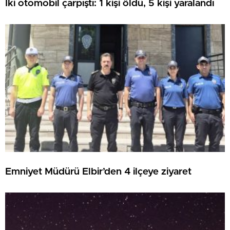
İki otomobil çarpıştı: 1 kişi öldü, 5 kişi yaralandı
Emniyet Müdürü Elbir’den 4 ilçeye ziyaret