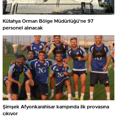
Kütahya Orman Bölge Müdürlüğü’ne 97
personel alınacak
Şimşek Afyonkarahisar kampında ilk provasına
çıkıyor