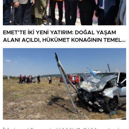
EMET’TE İKİ YENİ YATIRIM: DOĞAL YAŞAM
ALANI AÇILDI, HÜKÜMET KONAĞININ TEMELİ
ATILDI