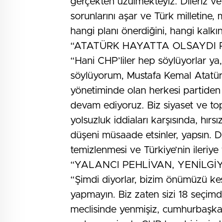
gerçekten üzülmekteyiz. Dileriz v
sorunlarını aşar ve Türk milletine, m
hangi planı önerdiğini, hangi kalk
“ATATÜRK HAYATTA OLSAYDI 
“Hani CHP’liler hep söylüyorlar ya,
söylüyorum, Mustafa Kemal Atatürk
yönetiminde olan herkesi partiden
devam ediyoruz. Biz siyaset ve t
yolsuzluk iddiaları karşısında, hırsı
düşeni müsaade etsinler, yapsın. Dol
temizlenmesi ve Türkiye’nin ileriy
“YALANCI PEHLİVAN, YENİLG
“Şimdi diyorlar, bizim önümüzü kes
yapmayın. Biz zaten sizi 18 seçimdi
meclisinde yenmişiz, cumhurbaşka