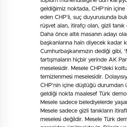
toplum mühendisliğine dün karşıydı
geldiğimiz noktada, CHP’nin içine gi
eden CHP’li, suç duyurusunda bulun
rüşvet alan, itirafçı olan, gizli tan
Daha önce altılı masanın adayı olar
başkanlarına hain diyecek kadar k
Cumhurbaşkanımızın dediği gibi, 
tartışmaların hiçbir yerinde AK Pa
meselesidir. Mesele CHP’deki koltu
temizlenmesi meselesidir. Dolayısı
CHP’nin içine düştüğü durumdan ü
geldiği nokta maalesef Türk demok
Mesele sadece belediyelerde yaşan
Mesele sadece gizli tanıkların itira
meselesi değildir. Mesele Türk dem