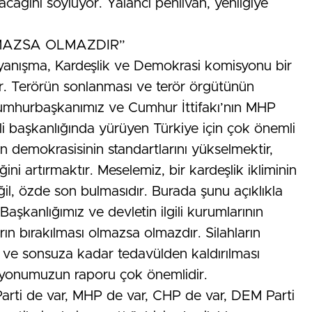
cağını söylüyor. Yalancı pehlivan, yenilgiye
LMAZSA OLMAZDIR”
ayanışma, Kardeşlik ve Demokrasi komisyonu bir
idir. Terörün sonlanması ve terör örgütünün
 Cumhurbaşkanımız ve Cumhur İttifakı’nın MHP
i başkanlığında yürüyen Türkiye için çok önemli
n demokrasisinin standartlarını yükselmektir,
i artırmaktır. Meselemiz, bir kardeşlik ikliminin
ğil, özde son bulmasıdır. Burada şunu açıklıkla
 Başkanlığımız ve devletin ilgili kurumlarının
ın bırakılması olmazsa olmazdır. Silahların
ı ve sonsuza kadar tedavülden kaldırılması
yonumuzun raporu çok önemlidir.
ti de var, MHP de var, CHP de var, DEM Parti