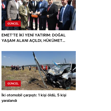
GÜNCEL
EMET’TE İKİ YENİ YATIRIM: DOĞAL
YAŞAM ALANI AÇILDI, HÜKÜMET
KONAĞININ TEMELİ ATILDI
GÜNCEL
İki otomobil çarpıştı: 1 kişi öldü, 5 kişi
yaralandı