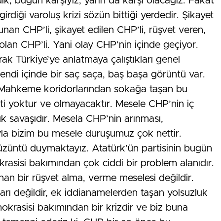
k, bugün karşıyız, yarın da karşı olacağız. Fakat
rdiği varoluş krizi sözün bittiği yerdedir. Şikayet
an CHP’li, şikayet edilen CHP’li, rüşvet veren,
ık olan CHP’li. Yani olay CHP’nin içinde geçiyor.
ak Türkiye’ye anlatmaya çalıştıkları genel
endi içinde bir saç saça, baş başa görüntü var.
‘Mahkeme koridorlarından sokağa taşan bu
rti yoktur ve olmayacaktır. Mesele CHP’nin iç
k savaşıdır. Mesela CHP’nin arınması,
yla bizim bu mesele duruşumuz çok nettir.
züntü duymaktayız. Atatürk’ün partisinin bugün
rasisi bakımından çok ciddi bir problem alanıdır.
an bir rüşvet alma, verme meselesi değildir.
fları değildir, ek iddianamelerden taşan yolsuzluk
okrasisi bakımından bir krizdir ve biz buna