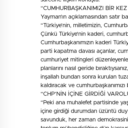
“CUMHURBAŞKANIMIZI BİR KE
Yayman’ın açıklamasından satır baş
“Türkiye’nin, milletimizin, Cumhur
Çünkü Türkiye’nin kaderi, cumhurb
Cumhurbaşkanımızın kaderi Türkiye’
parti kapatma davası açanlar, cum
cumhuriyet mitingleri düzenleyenl
planlarını nasıl geride bıraktıysanı
inşallah bundan sonra kurulan tuz
kaldıracak ve cumhurbaşkanımızı 
“CHP’NİN İÇİNE GİRDİĞİ VAROL
“Peki ana muhalefet partisinde ya
içine girdiği durumdan üzüntü duy
savunduk, her zaman demokrasinin 