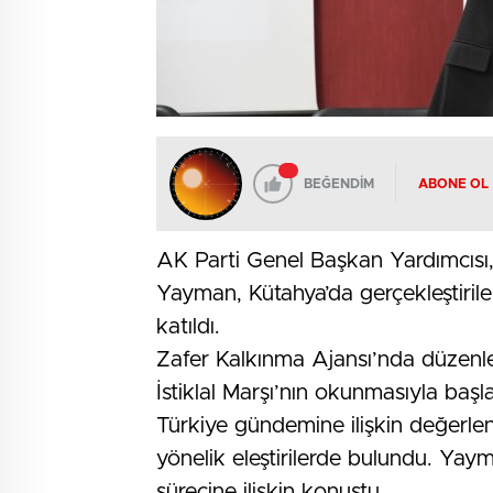
BEĞENDİM
ABONE OL
AK Parti Genel Başkan Yardımcısı, 
Yayman, Kütahya’da gerçekleştirilen
katıldı.
Zafer Kalkınma Ajansı’nda düzenl
İstiklal Marşı’nın okunmasıyla b
Türkiye gündemine ilişkin değerle
yönelik eleştirilerde bulundu. Yay
sürecine ilişkin konuştu.