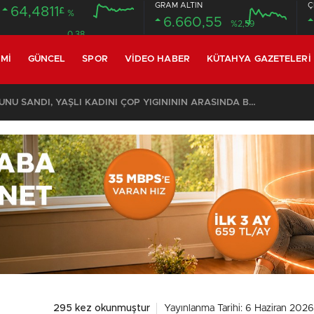
GRAM ALTIN
Ç
64,4811
£
%
6.660,55
%2,59
0.38
MI
GÜNCEL
SPOR
VIDEO HABER
KÜTAHYA GAZETELERI
KOMŞULARI ÖLDÜĞÜNÜ SANDI, YAŞLI KADINI ÇÖP YIĞINININ ARASINDA BULUNDU
295 kez okunmuştur
Yayınlanma Tarihi: 6 Haziran 2026