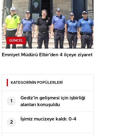
GÜNCEL
Emniyet Müdürü Elbir’den 4 ilçeye ziyaret
KATEGORİNİN POPÜLERLERİ
Gediz’in gelişmesi için işbirliği
1
alanları konuşuldu
İşimiz mucizeye kaldı: 0-4
2