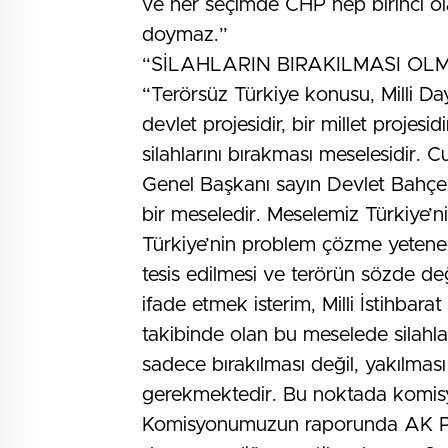
ve her seçimde CHP hep birinci ola
doymaz.”
“SİLAHLARIN BIRAKILMASI O
“Terörsüz Türkiye konusu, Milli D
devlet projesidir, bir millet projes
silahlarını bırakması meselesidir.
Genel Başkanı sayın Devlet Bahçel
bir meseledir. Meselemiz Türkiye’ni
Türkiye’nin problem çözme yeteneğin
tesis edilmesi ve terörün sözde de
ifade etmek isterim, Milli İstihbarat
takibinde olan bu meselede silahlar
sadece bırakılması değil, yakılmas
gerekmektedir. Bu noktada komis
Komisyonumuzun raporunda AK Par