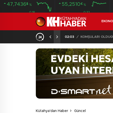
47,7436
55,2510
$
€
%
%
0.18
0.32
EKONO
İLDE 104 GÖZALTI
02:03
/
Kütahya'dan Haber
Güncel