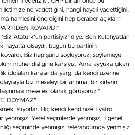
e temenni ederiz ki, CHP bir an önce bu
illetimize ne vadettiğini, hangi hayali vadettiğini,
ınma hamlesini önerdiğini hep beraber açıklar.”
PARTİDEN KOVARDI”
 ‘Biz Atatürk’ün partisiyiz’ diye. Ben Kütahya’dan
 hayatta olsaydı, bugün bu partinin
 kovardı. Biz hep şunu söylüyoruz, söylemeye
oplum mühendisliğine karşıyız. Ama ayyuka çıkan
zlık iddiaları karşısında yargı da kendi üzerine
ayısıyla biz meseleyi bir arınma, bir kirlerin
e taşınması meselesi olarak görüyoruz.”
İYE DOYMAZ”
mek istiyorlar. Hiç kendi kendinize tiyatro
r yenmişiz. Yerel seçimlerde yenmişiz, il genel
nlığı seçiminde yenmişiz, referandumda yenmişiz