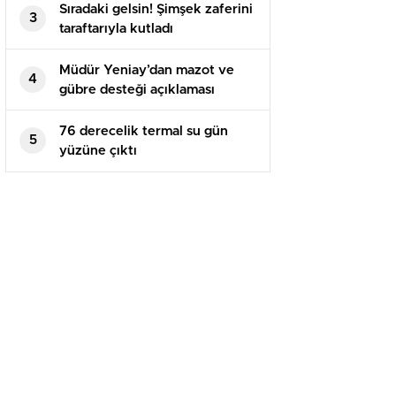
Sıradaki gelsin! Şimşek zaferini
3
taraftarıyla kutladı
Müdür Yeniay’dan mazot ve
4
gübre desteği açıklaması
76 derecelik termal su gün
5
yüzüne çıktı