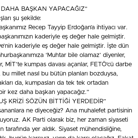
Z DAHA BAŞKAN YAPACAĞIZ”
ları şu şekilde:
başkanımız Recep Tayyip Erdoğan’a ihtiyacı var.
aşkanımızın kaderiyle eş değer hale gelmiştir.
nin kaderiyle eş değer hale gelmiştir. İşte dün
hurbaşkanımıza ‘Muhtar bile olamaz’ diyenler,
er, MİT’te kumpas davası açanlar, FETÖ’cü darbe
z, bu millet nasıl bu bütün planları bozduysa,
akları da, kumpasları da tek tek ortadan
bir kez daha başkan yapacağız.”
UŞ KRİZİ SÖZÜN BİTTİĞİ YERDEDİR”
şananlara ne diyeceğiz? Ana muhalefet partisinin
uyoruz. AK Parti olarak biz, her zaman siyaseti
tarafında yer aldık. Siyaset mühendisliğine,