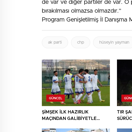
de var ve diğer partiler de var. O p
bırakılması olmazsa olmazdır.”
Program Genişletilmiş İl Danışma Me
ak parti
chp
hüseyin yayman
GÜNCEL
GÜN
ŞİMŞEK İLK HAZIRLIK
TIR Ş
MAÇINDAN GALİBİYETLE
SÜRÜC
AYRILDI