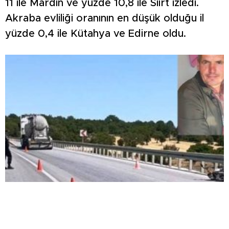
11 ile Mardin ve yüzde 10,8 ile Siirt izledi.
Akraba evliliği oranının en düşük olduğu il
yüzde 0,4 ile Kütahya ve Edirne oldu.
Beton mikseri motosiklete çarptı: 1 ölü, 1 ağır
yaralı