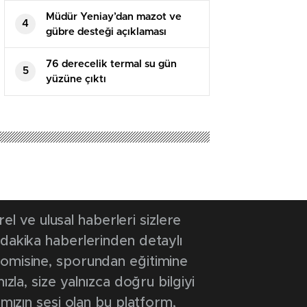
Müdür Yeniay’dan mazot ve
4
gübre desteği açıklaması
76 derecelik termal su gün
5
yüzüne çıktı
24 14:09
- Güncelleme Tarihi: 7 Aralık 2024 14:09
ak kapasitesi