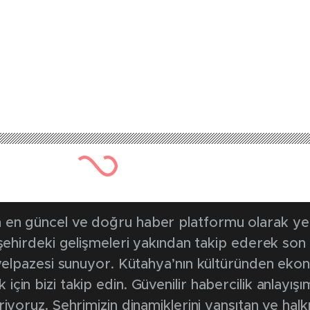
1701 kez okunmuştur
Yayınlanma Tarihi: 7 Aralık 20
kları Servisinde yat