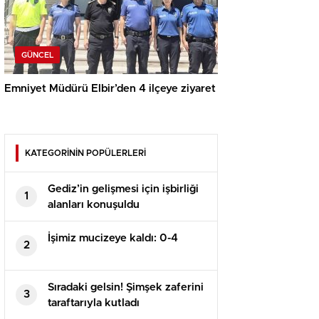
GÜNCEL
Emniyet Müdürü Elbir’den 4 ilçeye ziyaret
KATEGORİNİN POPÜLERLERİ
Gediz’in gelişmesi için işbirliği
1
alanları konuşuldu
İşimiz mucizeye kaldı: 0-4
2
Sıradaki gelsin! Şimşek zaferini
3
taraftarıyla kutladı