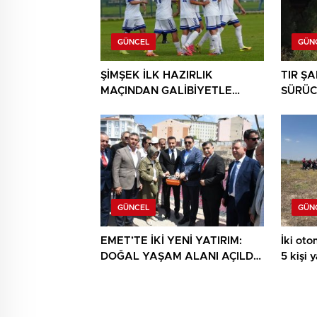
GÜNCEL
GÜN
ŞİMŞEK İLK HAZIRLIK
TIR Ş
MAÇINDAN GALİBİYETLE
SÜRÜC
AYRILDI
GÜNCEL
GÜN
EMET’TE İKİ YENİ YATIRIM:
İki otom
DOĞAL YAŞAM ALANI AÇILDI,
5 kişi 
HÜKÜMET KONAĞININ TEMELİ
ATILDI