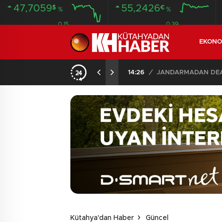
47,7059
55,2426
$
€
%
%
0.15
0.39
EKONO
İLDE 104 GÖZALTI
02:03
/
Kütahya'dan Haber
Güncel