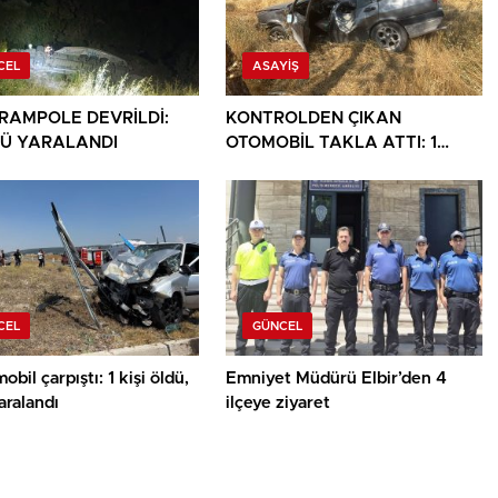
CEL
ASAYIŞ
ARAMPOLE DEVRİLDİ:
KONTROLDEN ÇIKAN
Ü YARALANDI
OTOMOBİL TAKLA ATTI: 1
YARALI
CEL
GÜNCEL
obil çarpıştı: 1 kişi öldü,
Emniyet Müdürü Elbir’den 4
yaralandı
ilçeye ziyaret