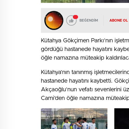
BEĞENDİM
ABONE OL
Kütahya Gökçimen Parkı’nın işletm
gördüğü hastanede hayatını kaybe
öğle namazına müteakip kaldırıla
Kütahya’nın tanınmış işletmecile
hastanede hayatını kaybetti. Gökçi
Akçaoğlu’nun vefatı sevenlerini ü
Cami’den öğle namazına müteakip 