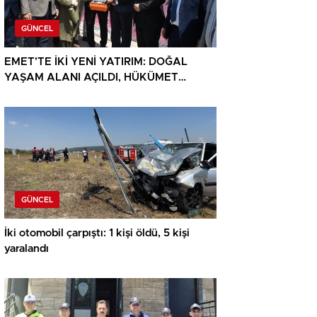
GÜNCEL
EMET’TE İKİ YENİ YATIRIM: DOĞAL
YAŞAM ALANI AÇILDI, HÜKÜMET
KONAĞININ TEMELİ ATILDI
GÜNCEL
İki otomobil çarpıştı: 1 kişi öldü, 5 kişi
yaralandı