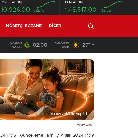
EYREK ALTIN
TAM ALTIN
10.926,00
43.517,00
%2,76
%2,75
NÖBETÇI ECZANE
DIĞER
SABAH
KÜTAHYA
02:00
27°
18:26
/
Beton mikseri motosiklete çarptı: 1 ölü, 1 ağır yaralı
VAKTI
AÇIK
Reklam Alanı
024 14:15
- Güncelleme Tarihi: 7 Aralık 2024 14:19