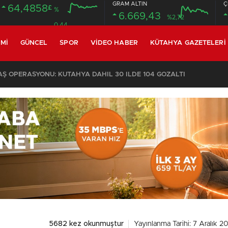
GRAM ALTIN
Ç
64,4858
£
%
6.669,43
%2,72
0.44
MI
GÜNCEL
SPOR
VIDEO HABER
KÜTAHYA GAZETELERI
KOMŞULARI ÖLDÜĞÜNÜ SANDI, YAŞLI KADINI ÇÖP YIĞINININ ARASINDA BULUNDU
5682 kez okunmuştur
Yayınlanma Tarihi: 7 Aralık 2