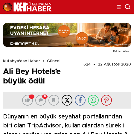
Reklam Alanı
Kütahya'dan Haber
Güncel
624
22 Ağustos 2020
Ali Bey Hotels’e
büyük ödül
0
Dünyanın en büyük seyahat portallarından
biri olan TripAdvisor, kullanıcılardan sürekli