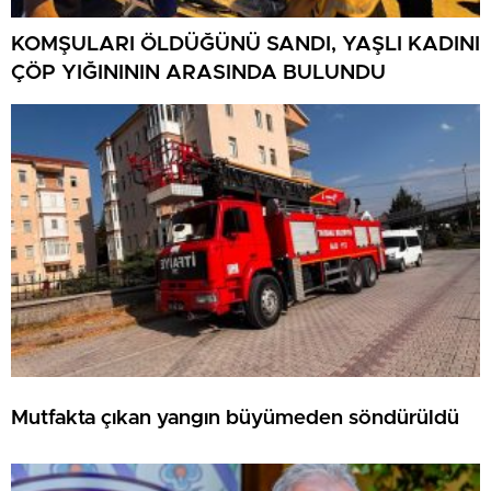
KOMŞULARI ÖLDÜĞÜNÜ SANDI, YAŞLI KADINI
ÇÖP YIĞINININ ARASINDA BULUNDU
Mutfakta çıkan yangın büyümeden söndürüldü