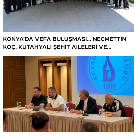
KONYA’DA VEFA BULUŞMASI… NECMETTİN
KOÇ, KÜTAHYALI ŞEHİT AİLELERİ VE
GAZİLERİ AĞIRLADI