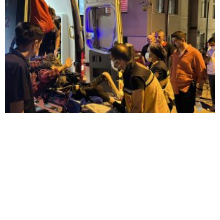
KOMŞULARI ÖLDÜĞÜNÜ SANDI, YAŞLI KADINI
ÇÖP YIĞINININ ARASINDA BULUNDU