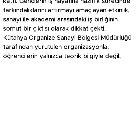
kattı. Gençlerin iş hayatına hazırlık sürecinde
farkındalıklarını artırmayı amaçlayan etkinlik,
sanayi ile akademi arasındaki iş birliğinin
somut bir çıktısı olarak dikkat çekti.
Kütahya Organize Sanayi Bölgesi Müdürlüğü
tarafından yürütülen organizasyonla,
öğrencilerin yalnızca teorik bilgiyle değil,
aynı zamanda iş dünyasının beklentileri
doğrultusunda donanımlı bireyler olarak
yetişmeleri hedefleniyor.
Protokol çerçevesinde önümüzdeki
dönemde; OSB bünyesindeki firmalara
yönelik teknik fabrika gezileri, sektör
temsilcileriyle söyleşiler, akademik ve
sektörel sempozyumlar ile kariyer odaklı