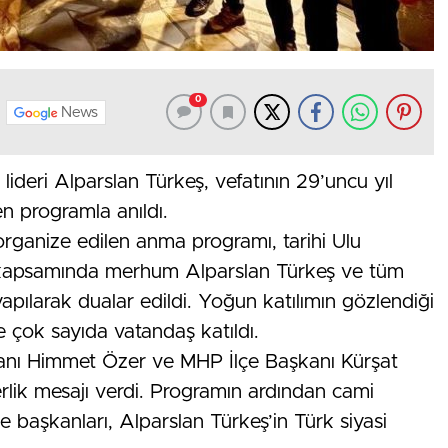
0
News
u lideri Alparslan Türkeş, vefatının 29’uncu yıl
 programla anıldı.
organize edilen anma programı, tarihi Ulu
m kapsamında merhum Alparslan Türkeş ve tüm
i yapılarak dualar edildi. Yoğun katılımın gözlendiği
ve çok sayıda vatandaş katıldı.
anı Himmet Özer ve MHP İlçe Başkanı Kürşat
erlik mesajı verdi. Programın ardından cami
e başkanları, Alparslan Türkeş’in Türk siyasi