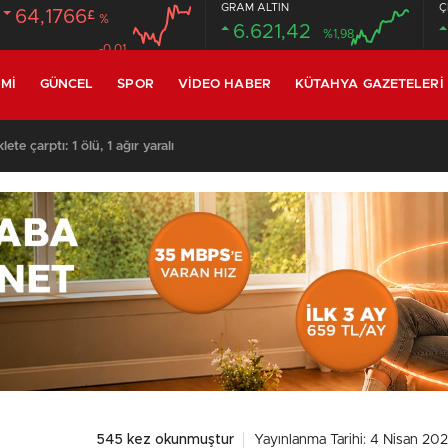
GRAM ALTIN
Ç
64,1766
£
%
6.621,42
%1,98
-0.01
MI
GÜNCEL
SPOR
VIDEO HABER
KÜTAHYA GAZETELERI
R EDEN MAHKUM OTOGARDA YAKALANDI
545 kez okunmuştur
Yayınlanma Tarihi: 4 Nisan 20