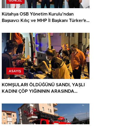
GÜNCEL
Kütahya OSB Yönetim Kurulu’ndan
Başsavcı Kılıç ve MHP İl Başkanı Türker’e
ziyaret
ASAYIŞ
KOMŞULARI ÖLDÜĞÜNÜ SANDI, YAŞLI
KADINI ÇÖP YIĞINININ ARASINDA
BULUNDU