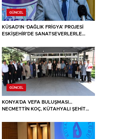
GÜNCEL
KÜSAD’IN ‘DAĞLIK FRİGYA’ PROJESİ
ESKİŞEHİR’DE SANATSEVERLERLE
BULUŞUYOR
GÜNCEL
KONYA’DA VEFA BULUŞMASI…
NECMETTİN KOÇ, KÜTAHYALI ŞEHİT
AİLELERİ VE GAZİLERİ AĞIRLADI