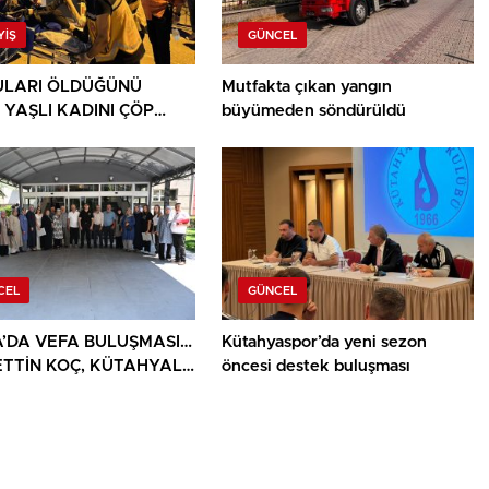
YIŞ
GÜNCEL
LARI ÖLDÜĞÜNÜ
Mutfakta çıkan yangın
 YAŞLI KADINI ÇÖP
büyümeden söndürüldü
ININ ARASINDA
NDU
CEL
GÜNCEL
’DA VEFA BULUŞMASI…
Kütahyaspor’da yeni sezon
TTİN KOÇ, KÜTAHYALI
öncesi destek buluşması
AİLELERİ VE GAZİLERİ
ADI