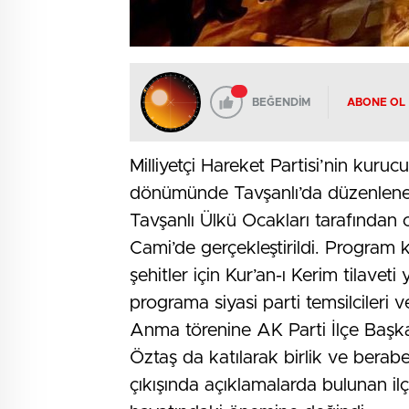
BEĞENDİM
ABONE OL
Milliyetçi Hareket Partisi’nin kuruc
dönümünde Tavşanlı’da düzenlenen
Tavşanlı Ülkü Ocakları tarafından 
Cami’de gerçekleştirildi. Progra
şehitler için Kur’an-ı Kerim tilavet
programa siyasi parti temsilcileri 
Anma törenine AK Parti İlçe Başk
Öztaş da katılarak birlik ve berab
çıkışında açıklamalarda bulunan ilç