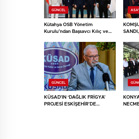
GÜNCEL
ASA
Kütahya OSB Yönetim
KOMŞU
Kurulu’ndan Başsavcı Kılıç ve
SANDI,
MHP İl Başkanı Türker’e ziyaret
YIĞIN
BULU
GÜNCEL
GÜN
KÜSAD’IN ‘DAĞLIK FRİGYA’
KONYA
PROJESİ ESKİŞEHİR’DE
NECME
SANATSEVERLERLE
ŞEHİT 
BULUŞUYOR
AĞIRL