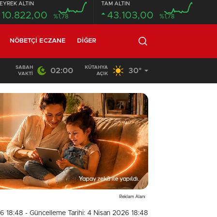
EYREK ALTIN
TAM ALTIN
10.822,00
43.103,00
%1,78
%1,78
NÖBETÇI ECZANE
DIĞER
SABAH
KÜTAHYA
02:00
30°
20:58
/
VAKTI
AÇIK
Reklam Alanı
26 18:48
- Güncelleme Tarihi: 4 Nisan 2026 18:48