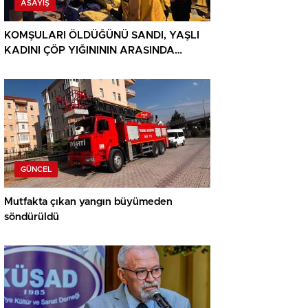
ASAYIŞ
KOMŞULARI ÖLDÜĞÜNÜ SANDI, YAŞLI
KADINI ÇÖP YIĞINININ ARASINDA
BULUNDU
GÜNCEL
Mutfakta çıkan yangın büyümeden
söndürüldü