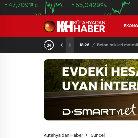
47,7091
55,0429
$
€
%
%
0.17
0.05
EKONO
14:35
/
HASTANEDEN FİRA
Kütahya'dan Haber
Güncel