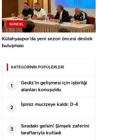
GÜNCEL
Kütahyaspor’da yeni sezon öncesi destek
buluşması
KATEGORİNİN POPÜLERLERİ
Gediz’in gelişmesi için işbirliği
1
alanları konuşuldu
İşimiz mucizeye kaldı: 0-4
2
Sıradaki gelsin! Şimşek zaferini
3
taraftarıyla kutladı