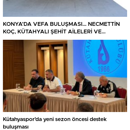
KONYA’DA VEFA BULUŞMASI… NECMETTİN
KOÇ, KÜTAHYALI ŞEHİT AİLELERİ VE
GAZİLERİ AĞIRLADI
Kütahyaspor’da yeni sezon öncesi destek
buluşması