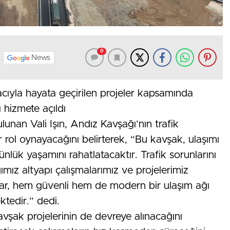
0
News
cıyla hayata geçirilen projeler kapsamında
hizmete açıldı
unan Vali Işın, Andız Kavşağı’nın trafik
rol oynayacağını belirterek, “Bu kavşak, ulaşımı
ünlük yaşamını rahatlatacaktır. Trafik sorunlarını
mız altyapı çalışmalarımız ve projelerimiz
mlar, hem güvenli hem de modern bir ulaşım ağı
tedir.” dedi.
avşak projelerinin de devreye alınacağını