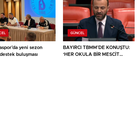
CEL
GÜNCEL
aspor’da yeni sezon
BAYIRCI TBMM’DE KONUŞTU:
 destek buluşması
‘HER OKULA BİR MESCİT
AYRICALIK DEĞİL, HAKTIR’