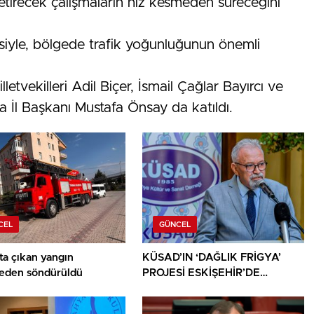
 getirecek çalışmaların hız kesmeden süreceğini
siyle, bölgede trafik yoğunluğunun önemli
letvekilleri Adil Biçer, İsmail Çağlar Bayırcı ve
 İl Başkanı Mustafa Önsay da katıldı.
CEL
GÜNCEL
ta çıkan yangın
KÜSAD’IN ‘DAĞLIK FRİGYA’
den söndürüldü
PROJESİ ESKİŞEHİR’DE
SANATSEVERLERLE
BULUŞUYOR