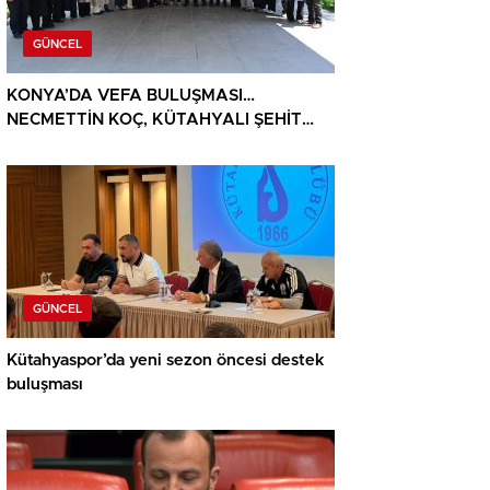
GÜNCEL
KONYA’DA VEFA BULUŞMASI…
NECMETTİN KOÇ, KÜTAHYALI ŞEHİT
AİLELERİ VE GAZİLERİ AĞIRLADI
GÜNCEL
Kütahyaspor’da yeni sezon öncesi destek
buluşması