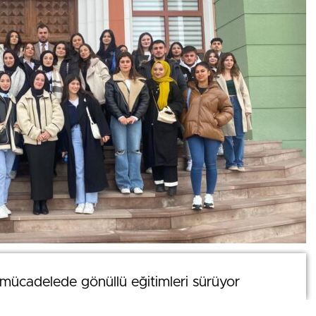
0
mücadelede gönüllü eğitimleri sürüyor
mücadelede gönüllü eğitimleri sürüyor
News