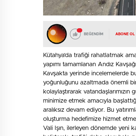
BEĞENDİM
ABONE OL
Kütahya’da trafiği rahatlatmak ama
yapımı tamamlanan Andız Kavşağı 
Kavşakta yerinde incelemelerde bul
yoğunluğunu azaltmada önemli bir 
kolaylaştırarak vatandaşlarımızın g
minimize etmek amacıyla başlattığı
aralıksız devam ediyor. Bu yatırı
oluşturma hedefimize hizmet etmek
Vali Işın, ilerleyen dönemde yeni k