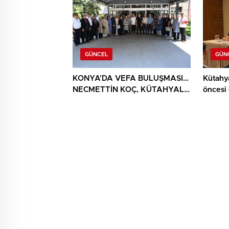
GÜNCEL
GÜN
KONYA’DA VEFA BULUŞMASI…
Kütahy
NECMETTİN KOÇ, KÜTAHYALI
öncesi
ŞEHİT AİLELERİ VE GAZİLERİ
AĞIRLADI