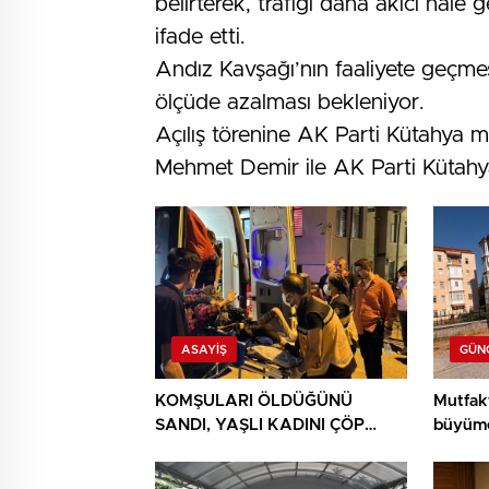
belirterek, trafiği daha akıcı hale
ifade etti.
Andız Kavşağı’nın faaliyete geçme
ölçüde azalması bekleniyor.
Açılış törenine AK Parti Kütahya mil
Mehmet Demir ile AK Parti Kütahya
ASAYIŞ
GÜN
KOMŞULARI ÖLDÜĞÜNÜ
Mutfak
SANDI, YAŞLI KADINI ÇÖP
büyüme
YIĞINININ ARASINDA
BULUNDU