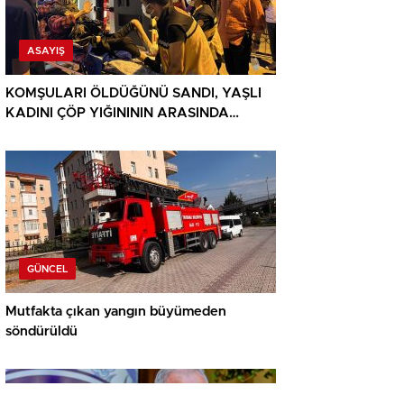
ASAYIŞ
KOMŞULARI ÖLDÜĞÜNÜ SANDI, YAŞLI
KADINI ÇÖP YIĞINININ ARASINDA
BULUNDU
GÜNCEL
Mutfakta çıkan yangın büyümeden
söndürüldü