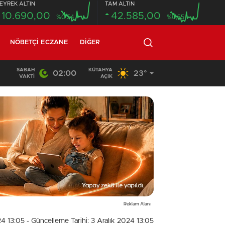
EYREK ALTIN
TAM ALTIN
10.690,00
42.585,00
%0,54
%0,55
NÖBETÇI ECZANE
DIĞER
SABAH
KÜTAHYA
02:00
23°
20:58
/
VAKTI
AÇIK
Reklam Alanı
24 13:05
- Güncelleme Tarihi: 3 Aralık 2024 13:05