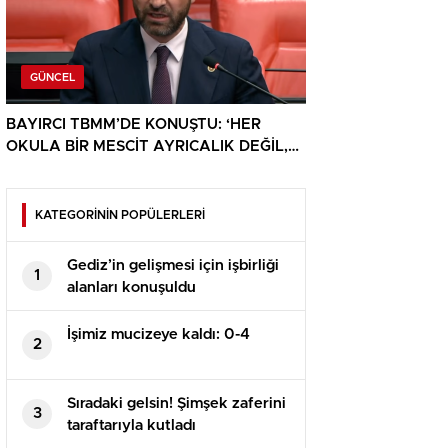
GÜNCEL
BAYIRCI TBMM’DE KONUŞTU: ‘HER
OKULA BİR MESCİT AYRICALIK DEĞİL,
HAKTIR’
KATEGORİNİN POPÜLERLERİ
Gediz’in gelişmesi için işbirliği
1
alanları konuşuldu
İşimiz mucizeye kaldı: 0-4
2
Sıradaki gelsin! Şimşek zaferini
3
taraftarıyla kutladı