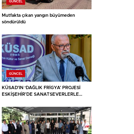
GÜNCEL
Mutfakta çıkan yangın büyümeden
söndürüldü
GÜNCEL
KÜSAD’IN ‘DAĞLIK FRİGYA’ PROJESİ
ESKİŞEHİR’DE SANATSEVERLERLE
BULUŞUYOR