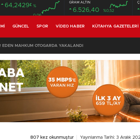
GRAM ALTIN
Ç
64,2429
£
%
6.526,40
%0,52
0.06
MI
GÜNCEL
SPOR
VIDEO HABER
KÜTAHYA GAZETELERI
R EDEN MAHKUM OTOGARDA YAKALANDI
807 kez okunmuştur
Yayınlanma Tarihi: 3 Aralık 20