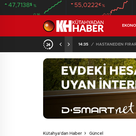
47,7138
55,0222
$
€
%
%
0.16
-0.02
EKONO
14:35
/
HASTANEDEN FİRA
Kütahya'dan Haber
Güncel